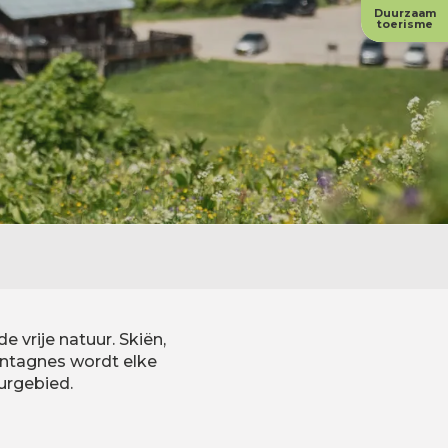
Duurzaam
toerisme
 vrije natuur. Skiën,
ntagnes wordt elke
urgebied.