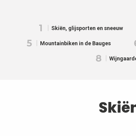
1
Skiën, glijsporten en sneeuw
5
Mountainbiken in de Bauges
8
Wijngaard
Skië