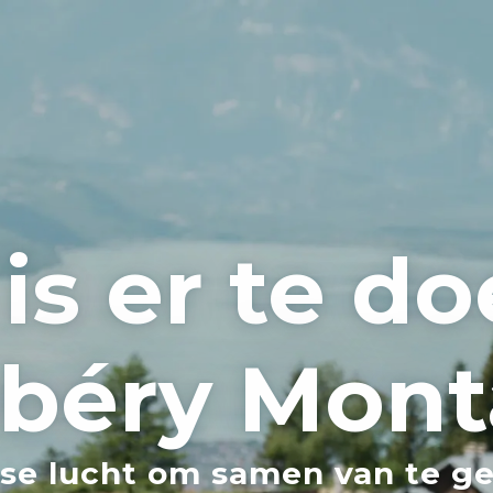
is er te do
béry Mont
sse lucht om samen van te g