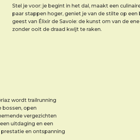
Stel je voor: je begint in het dal, maakt een culinai
paar stappen hoger, geniet je van de stilte op ee
geest van Élixir de Savoie: de kunst om van de en
zonder ooit de draad kwijt te raken.
ériaz wordt trailrunning
te bossen, open
emende vergezichten
 een uitdaging en een
je prestatie en ontspanning