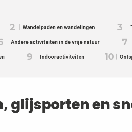
2
3
Wandelpaden en wandelingen
6
7
Andere activiteiten in de vrije natuur
9
10
en
Indooractiviteiten
Onts
n, glijsporten en s