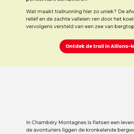
Wat maakt trailrunning hier zo uniek? De afw
reliëf en de zachte valleien: ren door het ko
vervolgens versteld van een zee van bergto
Ontdek de trail in Aillons
In Chambéry Montagnes is fietsen een levenswi
de avonturiers liggen de kronkelende bergwe