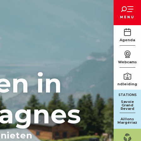
Voir les favoris
MENU
Agenda
Webcams
en in
Rondleidinge
STATIONS
agnes
Savoie
Grand
Revard
Aillons
Margériaz
enieten