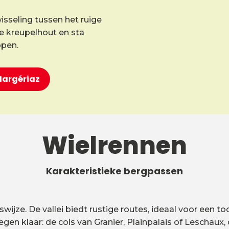
isseling tussen het ruige
ele kreupelhout en sta
ppen.
-Margériaz
Wielrennen
Karakteristieke bergpassen
jze. De vallei biedt rustige routes, ideaal voor een toc
gen klaar: de cols van Granier, Plainpalais of Lescha