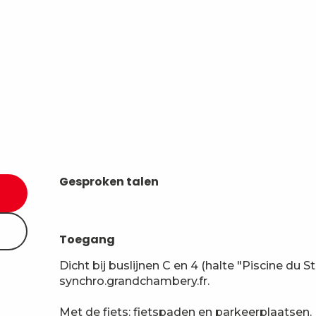
Gesproken talen
Gesproken talen
Toegang
Toegang
Dicht bij buslijnen C en 4 (halte "Piscine du 
synchro.grandchambery.fr.
Met de fiets: fietspaden en parkeerplaatsen.