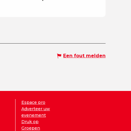
Een fout melden
Espace pro
Adverteer uw
evenement
Druk op
Groepen