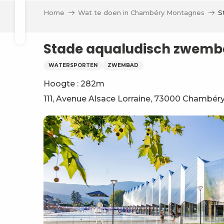
Aller
n
Home
Wat te doen in Chambéry Montagnes
S
au
 Boutik
Zoek op
eiten
contenu
principal
Stade aqualudisch zwem
ieve
WATERSPORTEN
ZWEMBAD
Hoogte : 282m
111, Avenue Alsace Lorraine, 73000 Chambér