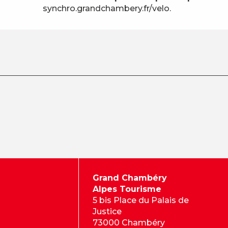
synchro.grandchambery.fr/velo.
Grand Chambéry
Alpes Tourisme
5 bis Place du Palais de
Justice
73000 Chambéry