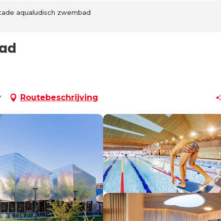
tade aqualudisch zwembad
bad
y
Routebeschrijving