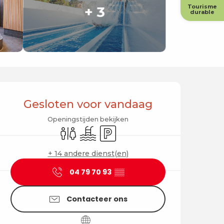
Tourisme
+ 3
durable
Openingstijden en cont
Gesloten voor vandaag
Openingstijden bekijken
Toiletten
Zwembad
Parkeerplaats
+ 14 andere dienst(en)
04 79 70 93
▒▒
Contacteer ons