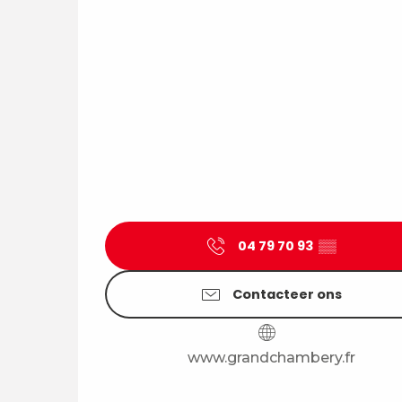
04 79 70 93
▒▒
Contacteer ons
www.grandchambery.fr