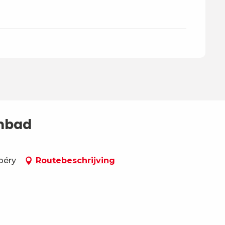
mbad
béry
Routebeschrijving