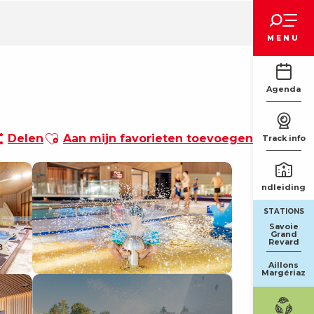
Voir les favoris
MENU
Agenda
Ajouter aux favoris
Delen
Aan mijn favorieten toevoegen
Track info
Rondleidinge
STATIONS
Savoie
Grand
Revard
Aillons
Margériaz