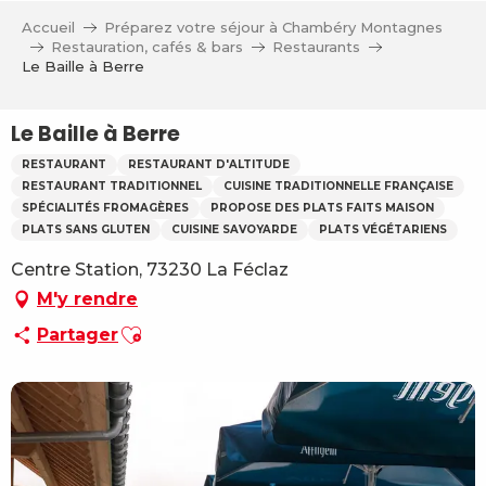
Aller
Accueil
Préparez votre séjour à Chambéry Montagnes
au
Restauration, cafés & bars
Restaurants
contenu
Le Baille à Berre
principal
Le Baille à Berre
RESTAURANT
RESTAURANT D'ALTITUDE
RESTAURANT TRADITIONNEL
CUISINE TRADITIONNELLE FRANÇAISE
SPÉCIALITÉS FROMAGÈRES
PROPOSE DES PLATS FAITS MAISON
PLATS SANS GLUTEN
CUISINE SAVOYARDE
PLATS VÉGÉTARIENS
Centre Station, 73230 La Féclaz
M'y rendre
Ajouter aux favoris
Partager