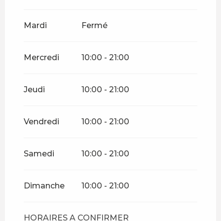
Du
8 mai 2026
au
10 mai
2026
Mardi
Fermé
Du
14 mai 2026
au
17 mai
2026
Mercredi
10:00 - 21:00
Du
22 mai 2026
au
25 mai
2026
Jeudi
10:00 - 21:00
Du
29 mai 2026
au
11 juin
2026
Vendredi
10:00 - 21:00
Du
15 juin 2026
au
28 juin
2026
Samedi
10:00 - 21:00
Du
29 juin 2026
au
5 juillet
2026
Dimanche
10:00 - 21:00
HORAIRES A CONFIRMER