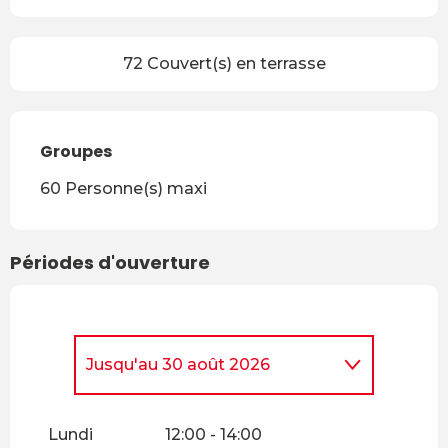
72 Couvert(s) en terrasse
Groupes
Groupes
60 Personne(s) maxi
Périodes d'ouverture
Jusqu'au
30 août 2026
Du
9 mars 2026
au
22 mars
2026
Lundi
12:00 - 14:00