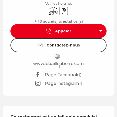
Voir les horaires
Terrasse
Parking
+ 10 autre(s) prestation(s)
Appeler
Contactez-nous
www.lebailleaberre.com
Page Facebook
Page Instagram
Description
Ce restaurant est un joli coin convivial 