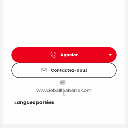
Appeler
Contactez-nous
www.lebailleaberre.com
Langues parlées
Langues parlées