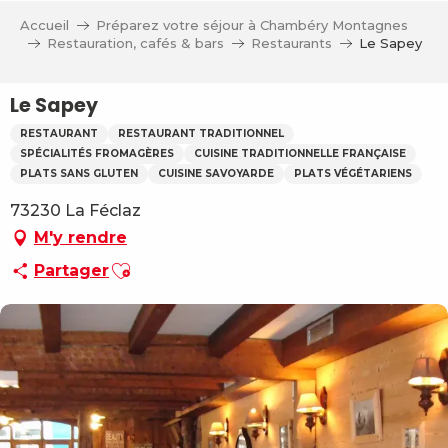
Aller
Accueil
Préparez votre séjour à Chambéry Montagnes
au
Restauration, cafés & bars
Restaurants
Le Sapey
contenu
principal
Le Sapey
RESTAURANT
RESTAURANT TRADITIONNEL
SPÉCIALITÉS FROMAGÈRES
CUISINE TRADITIONNELLE FRANÇAISE
PLATS SANS GLUTEN
CUISINE SAVOYARDE
PLATS VÉGÉTARIENS
73230 La Féclaz
M'y rendre
Ajouter aux favoris
Partager