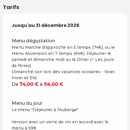
Tarifs
Du
Jusqu'au
16 mars 2026
31 décembre 2026
au
31 décembre 2026
Menu dégustation
Menu Marche d'approche en 5 temps (74€), ou le
Menu Ascension en 7 temps (94€). Déjeuner le
samedi et dimanche midi ou le Dîner (+ Les jours
de féries)
Dimanche soir lors des vacances scolaires - Noel,
Hiver et Eté
De
74,00 €
à
94,00 €
Menu du jour
Le Menu "Déjeuner à l'Auberge"
Version avec un verre de vin en accord avec le
menu à 59€