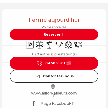
Ouverture et coordonnées
Fermé aujourd'hui
Voir les horaires
Réserver
Parking
Terrasse
Bar / Buvette
WiFi
Air conditionné
Restaurant
+ 20 autre(s) prestation(s)
04 58 39 01
▒▒
Contactez-nous
www.aillon-ailleurs.com
Page Facebook