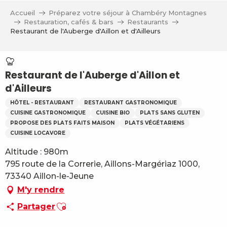
Aller
Accueil
Préparez votre séjour à Chambéry Montagnes
au
Restauration, cafés & bars
Restaurants
contenu
Restaurant de l'Auberge d'Aillon et d'Ailleurs
principal
Restaurant de l'Auberge d'Aillon et
d'Ailleurs
HÔTEL - RESTAURANT
RESTAURANT GASTRONOMIQUE
CUISINE GASTRONOMIQUE
CUISINE BIO
PLATS SANS GLUTEN
PROPOSE DES PLATS FAITS MAISON
PLATS VÉGÉTARIENS
CUISINE LOCAVORE
Altitude : 980m
795 route de la Correrie, Aillons-Margériaz 1000,
73340 Aillon-le-Jeune
M'y rendre
Ajouter aux favoris
Partager