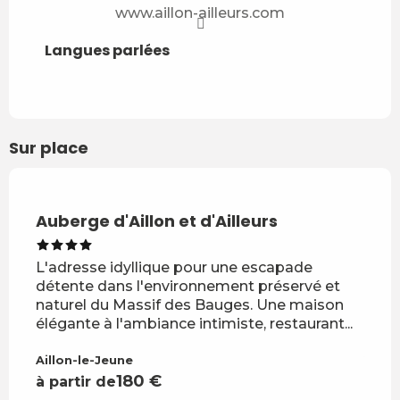
www.aillon-ailleurs.com
Langues parlées
Langues parlées
Sur place
Réservable
Auberge d'Aillon et d'Ailleurs
Esp
d'Ai
Un es
L'adresse idyllique pour une escapade
humai
détente dans l'environnement préservé et
pensé
naturel du Massif des Bauges. Une maison
Notre
élégante à l'ambiance intimiste, restaurant...
Aillo
Aillon-le-Jeune
180
€
à partir de