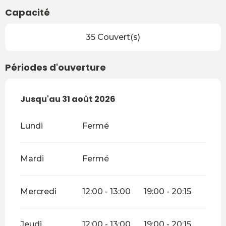
Capacité
35 Couvert(s)
Périodes d'ouverture
Du
Jusqu'au
1 juillet 2026
31 août 2026
au
31 août 2026
Lundi
Fermé
Mardi
Fermé
Mercredi
12:00 - 13:00
19:00 - 20:15
Jeudi
12:00 - 13:00
19:00 - 20:15