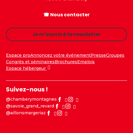
☎ Nous contacter
Je m'inscris à la newsletter
Espace pro
Annoncez votre événement
Presse
Groupes
Congrès et séminaires
Brochures
Emplois
Espace hébergeur
Suivez-nous !
@chamberymontagnes
@savoie_grand_revard
@aillonsmargeriaz