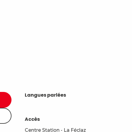
Langues parlées
Langues parlées
Accès
Accès
Centre Station - La Féclaz