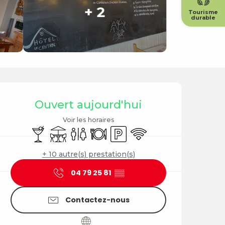
+ 2
Tourisme
durable
Ouverture et coordonné
Ouvert aujourd'hui
Voir les horaires
Bar / Buvette
Terrasse
Toilettes
Restaurant
Parking
WiFi
+ 10 autre(s) prestation(s)
04 79 25 81
▒▒
Contactez-nous