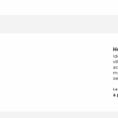
H
Id
vi
ac
mo
se
La
à 