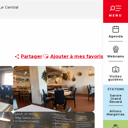
Voir les favoris
Le Central
MENU
Agenda
Ajouter aux favoris
Partager
Ajouter à mes favoris
Webcams
Visites
guidées
STATIONS
Savoie
Grand
Revard
Aillons
Margériaz