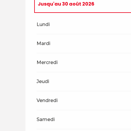
Jusqu'au
30 août 2026
Du
1 janvier 2026
au
8 mars 2026
Lundi
Du
9 mars 2026
au
22 mars 2026
Mardi
Du
14 mai 2026
au
17 mai 2026
Mercredi
Du
22 mai 2026
au
25 mai 2026
Jeudi
Du
5 juin 2026
au
7 juin 2026
Vendredi
Du
20 juin 2026
au
21 juin 2026
Samedi
Du
26 juin 2026
au
28 juin 2026