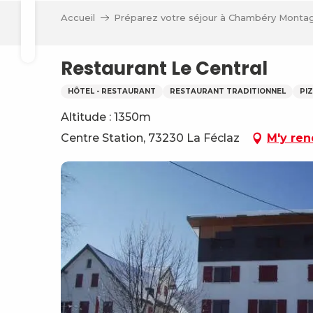
Aller
Accueil
Préparez votre séjour à Chambéry Monta
au
Recherche
contenu
principal
Restaurant Le Central
HÔTEL - RESTAURANT
RESTAURANT TRADITIONNEL
PI
Altitude : 1350m
Centre Station, 73230 La Féclaz
M'y ren
ve