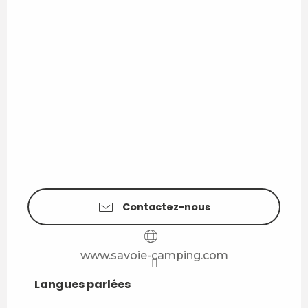
Contactez-nous
www.savoie-camping.com
Langues parlées
Langues parlées