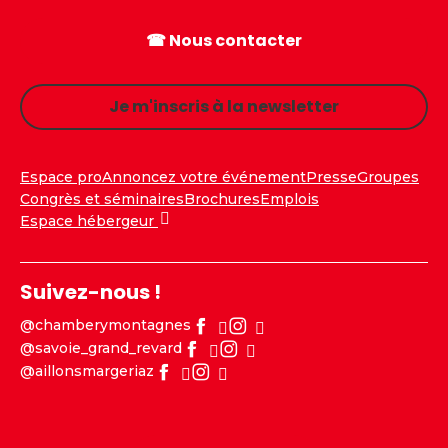
☎ Nous contacter
Je m'inscris à la newsletter
Espace pro
Annoncez votre événement
Presse
Groupes
Congrès et séminaires
Brochures
Emplois
Espace hébergeur
Suivez-nous !
@chamberymontagnes
@savoie_grand_revard
@aillonsmargeriaz