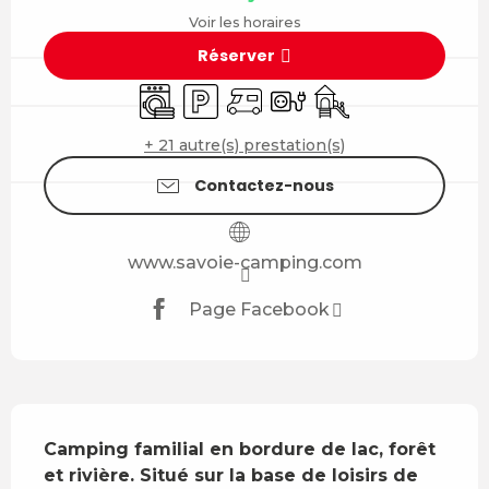
Voir les horaires
Réserver
Lave linge
Parking
Accueil camping car
Branchements électriqu
Jeux pour enfants /
+ 21 autre(s) prestation(s)
Contactez-nous
www.savoie-camping.com
Page Facebook
Description
Camping familial en bordure de lac, forêt 
et rivière. Situé sur la base de loisirs de 