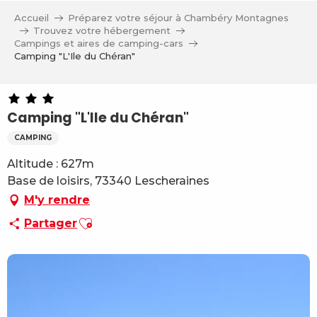
Aller
Accueil
Préparez votre séjour à Chambéry Montagnes
au
Trouvez votre hébergement
contenu
Campings et aires de camping-cars
Camping "L'Ile du Chéran"
principal
Camping "L'Ile du Chéran"
CAMPING
Altitude : 627m
Base de loisirs, 73340 Lescheraines
M'y rendre
Ajouter aux favoris
Partager