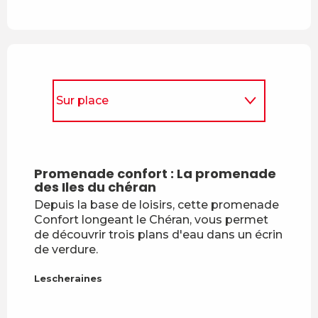
Sur place
Est situé(e) dans...
Promenade confort : La promenade
Prome
des Iles du chéran
Chér
Depuis la base de loisirs, cette promenade
Aujour
Confort longeant le Chéran, vous permet
pourr
de découvrir trois plans d'eau dans un écrin
avec l
de verdure.
agréa
idée : 
Lescheraines
Lesche