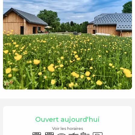
Ouverture et coordonnées
Ouvert aujourd'hui
Voir les horaires
Lave linge
Lave vaisselle
WiFi
Télévision
Plaque de cuisson
Parking