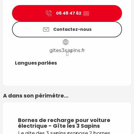
06 48 47 62
▒▒
Contactez-nous
gites3sapins.fr
Langues parlées
Langues parlées
A dans son périmètre...
Bornes de recharge pour voiture
électrique - Gîte les 3 Sapins
Le gîte des 3 sapins propose 2 bornes