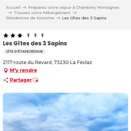
Aller
Accueil
Préparez votre séjour à Chambéry Montagnes
au
Trouvez votre hébergement
contenu
Résidences de tourisme
Les Gîtes des 3 Sapins
principal
Les Gîtes des 3 Sapins
GÎTE D'ÉTAPE/SÉJOUR
2117 route du Revard, 73230 La Féclaz
M'y rendre
Ajouter aux favoris
Partager