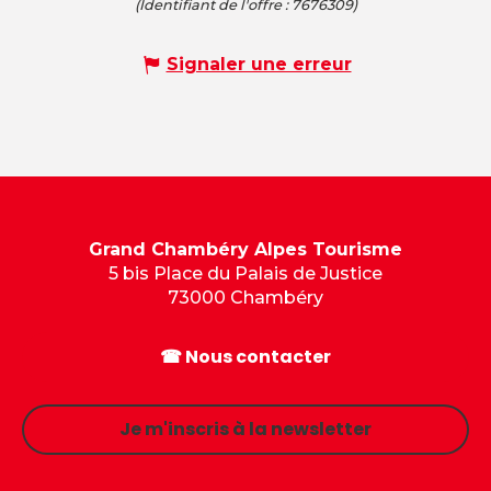
(Identifiant de l'offre :
7676309
)
Signaler une erreur
Grand Chambéry Alpes Tourisme
5 bis Place du Palais de Justice
73000 Chambéry
☎ Nous contacter
Je m'inscris à la newsletter