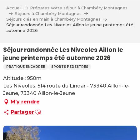
Aller
Accueil
Préparez votre séjour à Chambéry Montagnes
au
Séjours à Chambéry Montagnes
contenu
Séjours clés en main à Chambéry Montagnes
Séjour randonnée Les Niveoles Aillon le jeune printemps été
principal
automne 2026
Séjour randonnée Les Niveoles Aillon le
jeune printemps été automne 2026
PRATIQUE ENCADRÉE
SPORTS PÉDESTRES
Altitude : 950m
Les Niveoles, 514 route du Lindar - 73340 Aillon-le-
Jeune, 73340 Aillon-le-Jeune
M'y rendre
Ajouter aux favoris
Partager