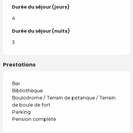
Durée du séjour (jours)
Durée du séjour (jours)
4
Durée du séjour (nuits)
Durée du séjour (nuits)
3
Prestations
Bar
Bibliothèque
Boulodrome / Terrain de pétanque / Terrain
de boule de fort
Parking
Pension complète