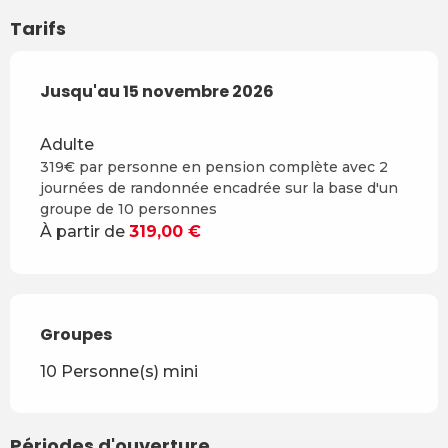
Tarifs
Du
Jusqu'au
15 mars 2026
15 novembre 2026
au
15 novembre 2026
Adulte
319€ par personne en pension complète avec 2
journées de randonnée encadrée sur la base d'un
groupe de 10 personnes
À partir de
319,00 €
Groupes
Groupes
10 Personne(s) mini
Périodes d'ouverture