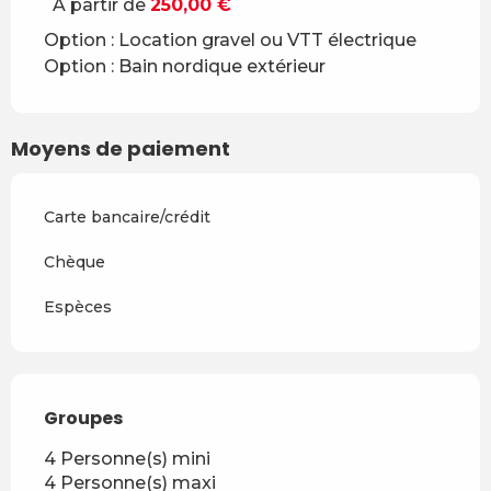
À partir de
250,00 €
Option : Location gravel ou VTT électrique
Option : Bain nordique extérieur
Moyens de paiement
Carte bancaire/crédit
Chèque
Espèces
Groupes
Groupes
4 Personne(s) mini
4 Personne(s) maxi