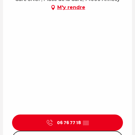
M'y rendre
06 76 77 18
▒▒