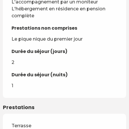
L'accompagnement par un moniteur 

L'hébergement en résidence en pension 
complète
Prestations non comprises
Prestations non comprises
Le pique nique du premier jour
Durée du séjour (jours)
Durée du séjour (jours)
2
Durée du séjour (nuits)
Durée du séjour (nuits)
1
Prestations
Terrasse