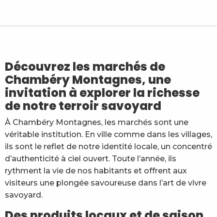
Marché de Barberaz
Le marché des Janon - Le potager des Janon
Marché des Combes
Marché de Challes-les-Eaux
Marché de La Motte-Servolex
Découvrez les marchés de
Marché du Centre
Chambéry Montagnes, une
Marché Bio de Chambéry
invitation à explorer la richesse
Marché de Cognin
Marché du Biollay
de notre terroir savoyard
Marché de Leysse
À Chambéry Montagnes, les marchés sont une
Marché de Barby
Marché de Lescheraines
véritable institution. En ville comme dans les villages,
ils sont le reflet de notre identité locale, un concentré
d’authenticité à ciel ouvert. Toute l’année, ils
rythment la vie de nos habitants et offrent aux
visiteurs une plongée savoureuse dans l’art de vivre
savoyard.
Des produits locaux et de saison