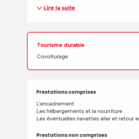
Lire la suite
Tourisme durable
Covoiturage
Prestations comprises
Prestations comprises
L’encadrement

Les hébergements et la nourriture

Les éventuelles navettes aller et retour e
Prestations non comprises
Prestations non comprises