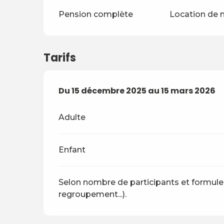
Pension complète
Location de 
Tarifs
Du
Du
15 décembre 2025
15 décembre 2025
au
au
15 mars 2026
15 mars 2026
Adulte
Enfant
Selon nombre de participants et formule
regroupement...).