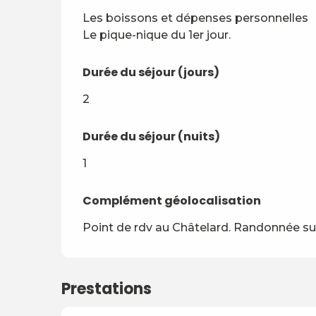
Les boissons et dépenses personnelles

Le pique-nique du 1er jour.
Durée du séjour (jours)
Durée du séjour (jours)
2
Durée du séjour (nuits)
Durée du séjour (nuits)
1
Complément géolocalisation
Complément géolocalisation
Point de rdv au Châtelard. Randonnée sur
Prestations