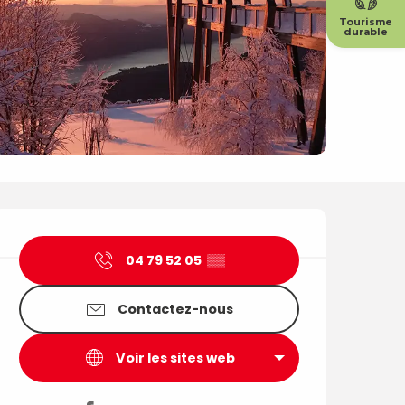
Tourisme
durable
Ouverture et coordonné
04 79 52 05
▒▒
Contactez-nous
Voir les sites web