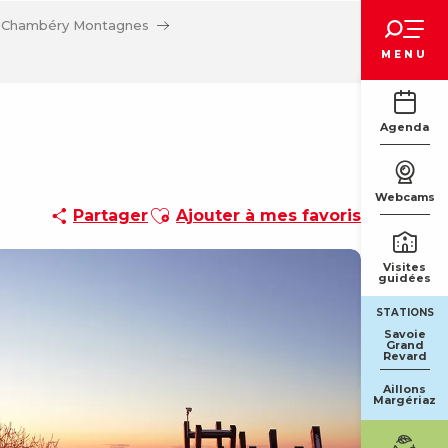
Voir les favoris
 à Chambéry Montagnes
MENU
Agenda
Webcams
Ajouter aux favoris
Partager
Ajouter à mes favoris
Visites
guidées
STATIONS
Savoie
Grand
Revard
Aillons
Margériaz