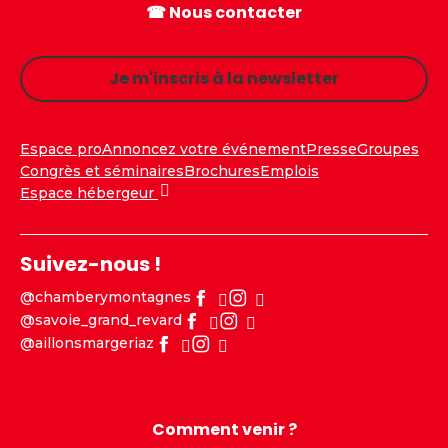
☎ Nous contacter
Je m'inscris à la newsletter
Espace pro
Annoncez votre événement
Presse
Groupes
Congrès et séminaires
Brochures
Emplois
Espace hébergeur
Suivez-nous !
@chamberymontagnes
@savoie_grand_revard
@aillonsmargeriaz
Comment venir ?