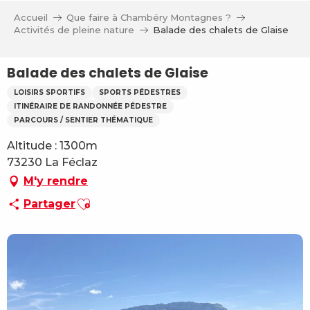
Aller
Accueil
Que faire à Chambéry Montagnes ?
au
Activités de pleine nature
Balade des chalets de Glaise
contenu
principal
Balade des chalets de Glaise
LOISIRS SPORTIFS
SPORTS PÉDESTRES
ITINÉRAIRE DE RANDONNÉE PÉDESTRE
PARCOURS / SENTIER THÉMATIQUE
Altitude : 1300m
73230 La Féclaz
M'y rendre
Ajouter aux favoris
Partager