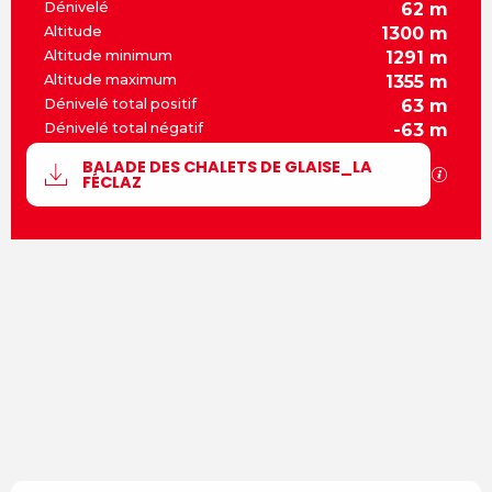
Dénivelé
62 m
Altitude
1300 m
Altitude minimum
1291 m
Altitude maximum
1355 m
Dénivelé total positif
63 m
Dénivelé total négatif
-63 m
Documentation
BALADE DES CHALETS DE GLAISE_LA
SECT
FÉCLAZ
62 m de Dénivelé
Dénivelé