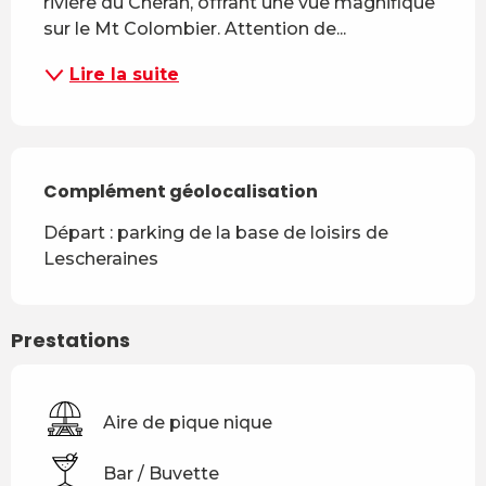
rivière du Chéran, offrant une vue magnifique 
sur le Mt Colombier. Attention de...
Lire la suite
Complément géolocalisation
Complément géolocalisation
Départ : parking de la base de loisirs de 
Lescheraines
Prestations
Aire de pique nique
Bar / Buvette