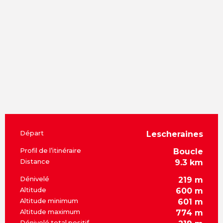
Informations pratiques
Départ
Lescheraines
Profil de l’itinéraire
Boucle
Distance
9.3 km
Dénivelé
219 m
Altitude
600 m
Altitude minimum
601 m
Altitude maximum
774 m
Dénivelé total positif