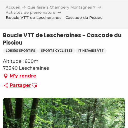
Aller
Accueil
Que faire à Chambéry Montagnes ?
au
Activités de pleine nature
contenu
Boucle VTT de Lescheraines - Cascade du Pissieu
principal
Boucle VTT de Lescheraines - Cascade du
Pissieu
LOISIRS SPORTIFS
SPORTS CYCLISTES
ITINÉRAIRE VTT
Altitude : 600m
73340 Lescheraines
M'y rendre
Ajouter aux favoris
Partager