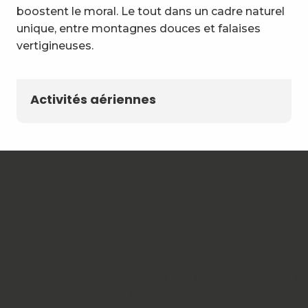
boostent le moral. Le tout dans un cadre naturel
unique, entre montagnes douces et falaises
vertigineuses.
Activités aériennes
Sports de montagne et
nature
L’aventure commence dans les Bauges, massif
préservé aux innombrables possibilités.
Escalade
à
Curienne,
via ferrata
à la Roche du Guet,
canyoning
dans les gorges du Pont du Diable ou
aqua rando