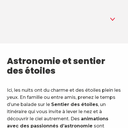
1
Astronomie
2
Astronomie et sentier
Biathlon d'été
des étoiles
3
Sports aériens
4
Sports de montagne et nature
Ici, les nuits ont du charme et des étoiles plein les
yeux. En famille ou entre amis, prenez le temps
5
Activités & engins insolites
d’une balade sur le
Sentier des étoiles
, un
itinéraire qui vous invite à lever le nez et à
6
Activités aquatiques
découvrir le ciel autrement. Des
animations
avec des passionnés d’astronomie
sont