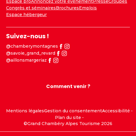
Espace pro
Annoncez votre événement
Presse
Groupes
Congrès et séminaires
Brochures
Emplois
Espace hébergeur
Suivez-nous !
@chamberymontagnes
@savoie_grand_revard
@aillonsmargeriaz
Comment venir ?
Mentions légales
Gestion du consentement
Accessibilité
Plan du site
©Grand Chambéry Alpes Tourisme 2026