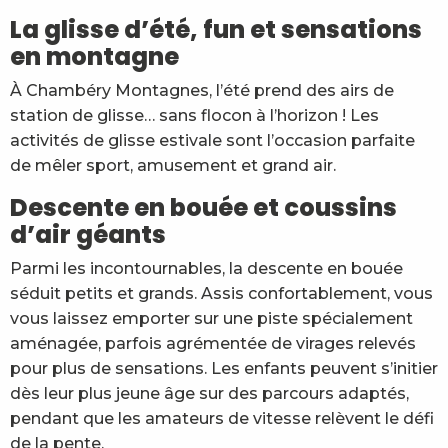
Big Airbag en bouée
La glisse d’été, fun et sensations
Piste de Luge Tubing - Luge d'été
en montagne
Randonnée d'1h45 en Mountainboard
Espace Jump
À Chambéry Montagnes, l’été prend des airs de
station de glisse… sans flocon à l’horizon ! Les
activités de glisse estivale sont l’occasion parfaite
de mêler sport, amusement et grand air.
Descente en bouée et coussins
d’air géants
Parmi les incontournables, la descente en bouée
séduit petits et grands. Assis confortablement, vous
vous laissez emporter sur une piste spécialement
aménagée, parfois agrémentée de virages relevés
pour plus de sensations. Les enfants peuvent s’initier
dès leur plus jeune âge sur des parcours adaptés,
pendant que les amateurs de vitesse relèvent le défi
de la pente.