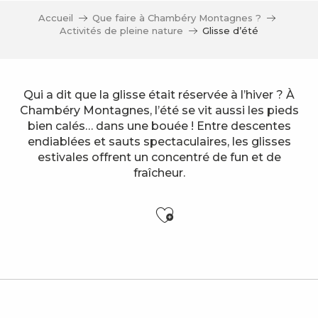
Accueil
Que faire à Chambéry Montagnes ?
Activités de pleine nature
Glisse d’été
Qui a dit que la glisse était réservée à l’hiver ? À
Chambéry Montagnes, l’été se vit aussi les pieds
bien calés… dans une bouée ! Entre descentes
endiablées et sauts spectaculaires, les glisses
estivales offrent un concentré de fun et de
fraîcheur.
Ajouter aux f
Bungee Ejection
Wam Park
Pump track des Baujus riders
Féclaz Mountainboard - Initiation