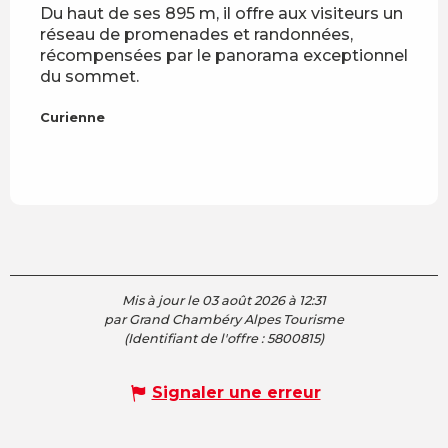
Du haut de ses 895 m, il offre aux visiteurs un
Surp
réseau de promenades et randonnées,
Mont 
récompensées par le panorama exceptionnel
l'ini
du sommet.
Curi
Curienne
Curi
Mis à jour le 03 août 2026 à 12:31
par Grand Chambéry Alpes Tourisme
(Identifiant de l'offre :
5800815
)
Signaler une erreur