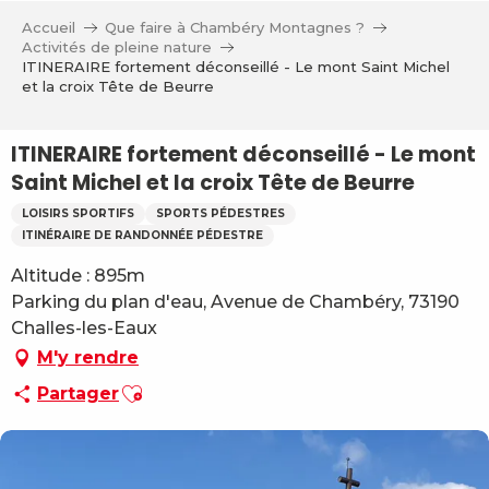
Aller
Accueil
Que faire à Chambéry Montagnes ?
au
Activités de pleine nature
contenu
ITINERAIRE fortement déconseillé - Le mont Saint Michel
et la croix Tête de Beurre
principal
ITINERAIRE fortement déconseillé - Le mont
Saint Michel et la croix Tête de Beurre
LOISIRS SPORTIFS
SPORTS PÉDESTRES
ITINÉRAIRE DE RANDONNÉE PÉDESTRE
Altitude : 895m
Parking du plan d'eau, Avenue de Chambéry, 73190
Challes-les-Eaux
M'y rendre
Ajouter aux favoris
Partager