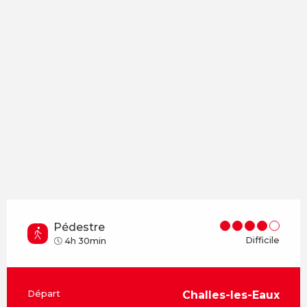
Pédestre
Difficile
4h 30min
Informations pratiques
Départ
Challes-les-Eaux