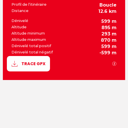
Profil de l’itinéraire
Boucle
Distance
12.6 km
Dénivelé
599 m
Altitude
895 m
Altitude minimum
293 m
Altitude maximum
870 m
Dénivelé total positif
599 m
Dénivelé total négatif
-599 m
Documentation
SECT
TRACE GPX
599 m de Dénivelé
Dénivelé