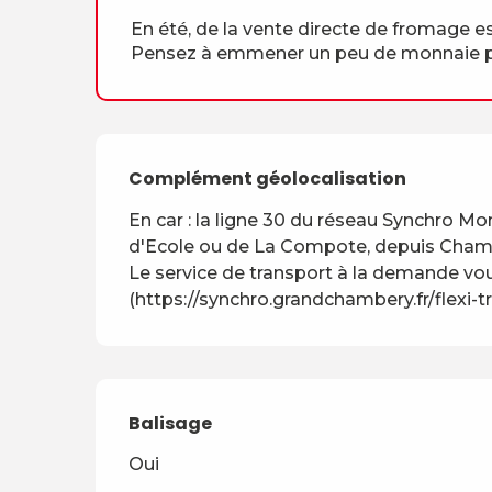
En été, de la vente directe de fromage 
Pensez à emmener un peu de monnaie pou
Complément géolocalisation
Complément géolocalisation
En car : la ligne 30 du réseau Synchro Mo
d'Ecole ou de La Compote, depuis Chambé
Le service de transport à la demande vou
(https://synchro.grandchambery.fr/flexi
Balisage
Oui