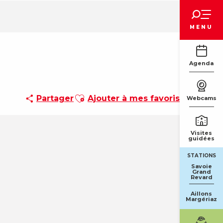
Voir les favoris
MENU
Agenda
Ajouter aux favoris
Partager
Ajouter à mes favoris
Webcams
Visites
guidées
STATIONS
Savoie
Grand
Revard
Aillons
Margériaz