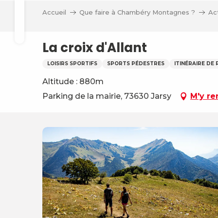
Aller
Accueil
Que faire à Chambéry Montagnes ?
Ac
au
Recherche
contenu
principal
La croix d'Allant
LOISIRS SPORTIFS
SPORTS PÉDESTRES
ITINÉRAIRE DE
Altitude : 880m
Parking de la mairie, 73630 Jarsy
M'y re
ve