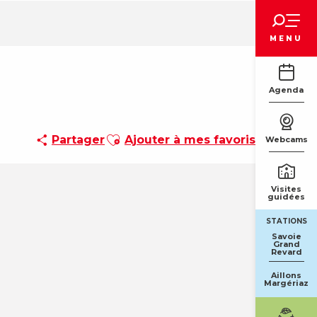
Voir les favoris
MENU
Agenda
Ajouter aux favoris
Partager
Ajouter à mes favoris
Webcams
Visites
guidées
STATIONS
Savoie
Grand
Revard
Aillons
Margériaz