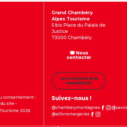
Grand Chambéry
Alpes Tourisme
5 bis Place du Palais de
Justice
73000 Chambéry
☎ Nous
contacter
Je m'inscris à la
newsletter
Suivez-nous !
du consentement
du site
@chamberymontagnes
@savoi
Tourisme 2026
@aillonsmargeriaz