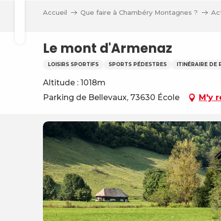
Aller
Accueil
Que faire à Chambéry Montagnes ?
Ac
au
Recherche
contenu
principal
Le mont d'Armenaz
LOISIRS SPORTIFS
SPORTS PÉDESTRES
ITINÉRAIRE DE
Altitude : 1018m
Parking de Bellevaux, 73630 École
M'y 
ve