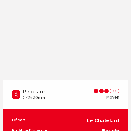
Pédestre
Moyen
2h 30min
Informations pratiques
Départ
Le Châtelard
Profil de l’itinéraire
Boucle