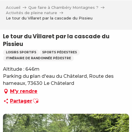
Aller
Accueil
Que faire à Chambéry Montagnes ?
au
Activités de pleine nature
contenu
Le tour du Villaret par la cascade du Pissieu
principal
Le tour du Villaret par la cascade du
Pissieu
LOISIRS SPORTIFS
SPORTS PÉDESTRES
ITINÉRAIRE DE RANDONNÉE PÉDESTRE
Altitude : 646m
Parking du plan d'eau du Châtelard, Route des
hameaux, 73630 Le Châtelard
M'y rendre
Ajouter aux favoris
Partager