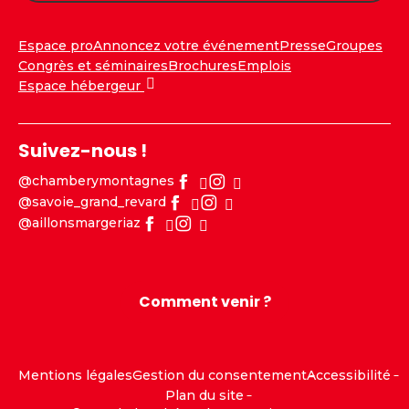
Espace pro
Annoncez votre événement
Presse
Groupes
Congrès et séminaires
Brochures
Emplois
Espace hébergeur
Suivez-nous !
@chamberymontagnes
@savoie_grand_revard
@aillonsmargeriaz
Comment venir ?
Mentions légales
Gestion du consentement
Accessibilité
Plan du site