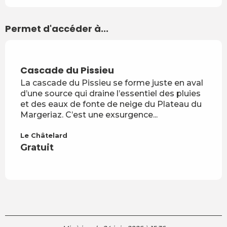
Permet d'accéder à...
Cascade du Pissieu
Pêc
La cascade du Pissieu se forme juste en aval
Le p
d’une source qui draine l’essentiel des pluies
part 
et des eaux de fonte de neige du Plateau du
Vous
Margeriaz. C’est une exsurgence...
natur
Le Châtelard
Le Ch
Gratuit