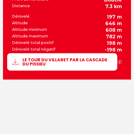
Distance
7.3 km
Dénivelé
197 m
Altitude
646 m
Altitude minimum
608 m
Altitude maximum
782 m
Dénivelé total positif
198 m
Dénivelé total négatif
-198 m
Documentation
LE TOUR DU VILLARET PAR LA CASCADE
SECT
DU PISSIEU
197 m de Dénivelé
Dénivelé