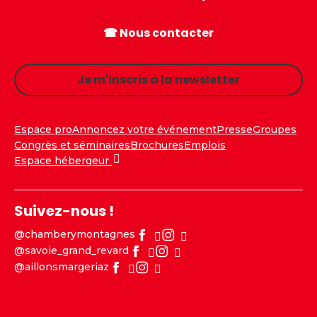
☎ Nous contacter
Je m'inscris à la newsletter
Espace pro
Annoncez votre événement
Presse
Groupes
Congrès et séminaires
Brochures
Emplois
Espace hébergeur
Suivez-nous !
@chamberymontagnes
@savoie_grand_revard
@aillonsmargeriaz