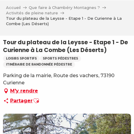
Aller
Accueil
Que faire à Chambéry Montagnes ?
au
Activités de pleine nature
contenu
Tour du plateau de la Leysse - Etape 1 - De Curienne à La
Combe (Les Déserts)
principal
Tour du plateau de la Leysse - Etape 1 - De
Curienne à La Combe (Les Déserts)
LOISIRS SPORTIFS
SPORTS PÉDESTRES
ITINÉRAIRE DE RANDONNÉE PÉDESTRE
Parking de la mairie, Route des vachers, 73190
Curienne
M'y rendre
Ajouter aux favoris
Partager