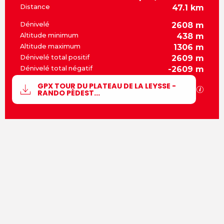
Distance
47.1 km
Dénivelé
2608 m
Altitude minimum
438 m
Altitude maximum
1306 m
Dénivelé total positif
2609 m
Dénivelé total négatif
-2609 m
Documentation
GPX TOUR DU PLATEAU DE LA LEYSSE -
SECT
RANDO PÉDEST...
2608 m de Dénivelé
Dénivelé