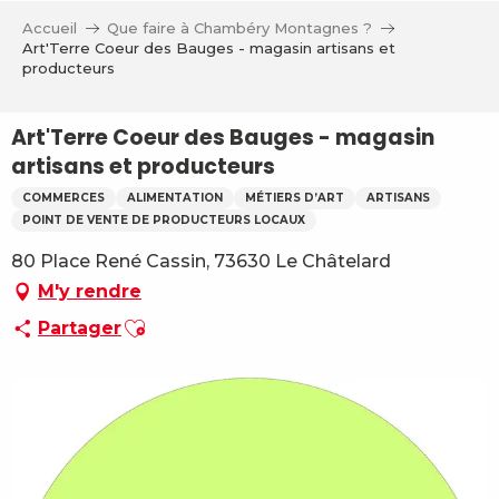
Aller
Accueil
Que faire à Chambéry Montagnes ?
au
Art'Terre Coeur des Bauges - magasin artisans et
contenu
producteurs
principal
Art'Terre Coeur des Bauges - magasin
artisans et producteurs
COMMERCES
ALIMENTATION
MÉTIERS D’ART
ARTISANS
POINT DE VENTE DE PRODUCTEURS LOCAUX
80 Place René Cassin, 73630 Le Châtelard
M'y rendre
Ajouter aux favoris
Partager