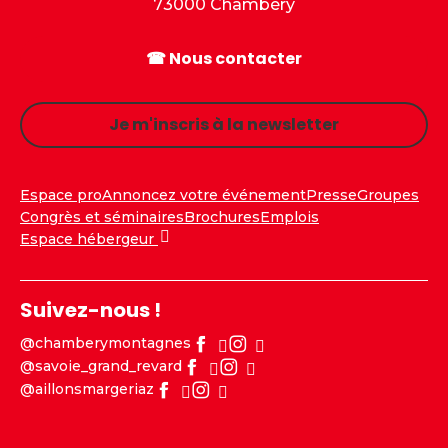
73000 Chambéry
☎ Nous contacter
Je m'inscris à la newsletter
Espace pro
Annoncez votre événement
Presse
Groupes
Congrès et séminaires
Brochures
Emplois
Espace hébergeur
Suivez-nous !
@chamberymontagnes
@savoie_grand_revard
@aillonsmargeriaz