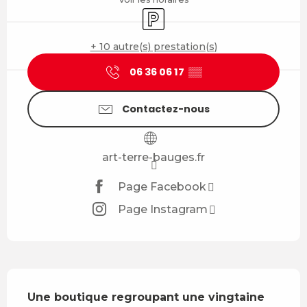
Parking
+ 10 autre(s) prestation(s)
06 36 06 17
▒▒
Contactez-nous
art-terre-bauges.fr
Page Facebook
Page Instagram
Description
Une boutique regroupant une vingtaine 