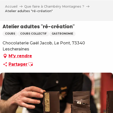
Aller
Accueil
Que faire à Chambéry Montagnes ?
au
Atelier adultes "ré-création"
contenu
principal
Atelier adultes "ré-création"
COURS
COURS COLLECTIF
GASTRONOMIE
Chocolaterie Gaël Jacob, Le Pont, 73340
Lescheraines
M'y rendre
Ajouter aux favoris
Partager