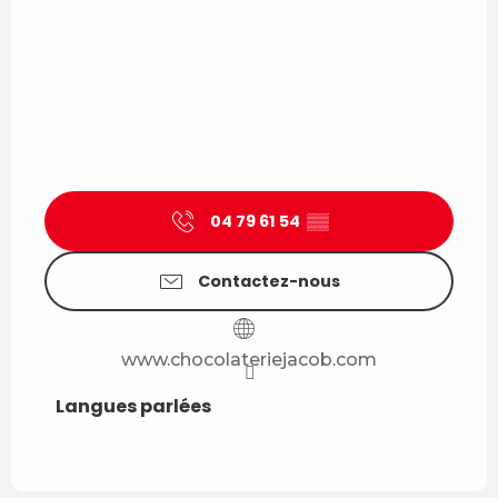
04 79 61 54
▒▒
Contactez-nous
www.chocolateriejacob.com
Langues parlées
Langues parlées