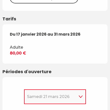
Tarifs
Du
Du
17 janvier 2026
17 janvier 2026
au
au
31 mars 2026
31 mars 2026
Adulte
80,00 €
Périodes d'ouverture
Samedi 21 mars 2026