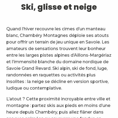
1
Ski, glisse et neige
Ski, glisse et neige
2
Sentiers et balades
3
Expérience Trail
Quand l’hiver recouvre les cimes d’un manteau
blanc, Chambéry Montagnes déploie ses atouts
4
Cyclisme
pour offrir un terrain de jeu unique en Savoie. Les
amateurs de sensations trouvent leur bonheur
5
VTT en Bauges
entre les larges pistes alpines d’Aillons-Margériaz
et l’immensité blanche du domaine nordique de
6
Autres activités de pleine
Savoie Grand Revard. Ski alpin, ski de fond, luge,
nature
randonnées en raquettes ou activités plus
7
insolites : la neige se décline en version sportive,
Visites, culture et patrimoine
ludique ou contemplative.
8
Vignobles
L’atout ? Cette proximité incroyable entre ville et
montagne : partez skis aux pieds en moins d’une
9
Activités indoor
heure depuis Chambéry, puis allez flâner dans