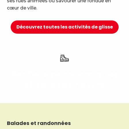
ses rues animées ou savourer une fondue en
10
Détente et bien-être
cœur de ville.
Découvrez toutes les activités de glisse
Sentiers panoramiques
et balades nature
Balades et randonnées