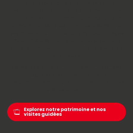
des paysages. Ici, vallées et montagnes
racontent ensemble leurs histoires. Commencez
par Chambéry, ancienne capitale des États de
Savoie, flânez dans ses traboules et découvrez
ses musées. Puis prenez de la hauteur : villages
de caractère, églises baroques et savoir-faire
artisanal jalonnent les routes des Bauges et de
Chartreuse.
Ce mariage entre culture urbaine et traditions
montagnardes donne toute son âme au
territoire : une destination où l’on nourrit à la fois
le corps et l’esprit.
Explorez notre patrimoine et nos
visites guidées