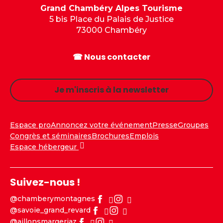
Grand Chambéry Alpes Tourisme
5 bis Place du Palais de Justice
73000 Chambéry
☎ Nous contacter
Je m'inscris à la newsletter
Espace pro
Annoncez votre événement
Presse
Groupes
Congrès et séminaires
Brochures
Emplois
Espace hébergeur
Suivez-nous !
@chamberymontagnes
@savoie_grand_revard
@aillonsmargeriaz