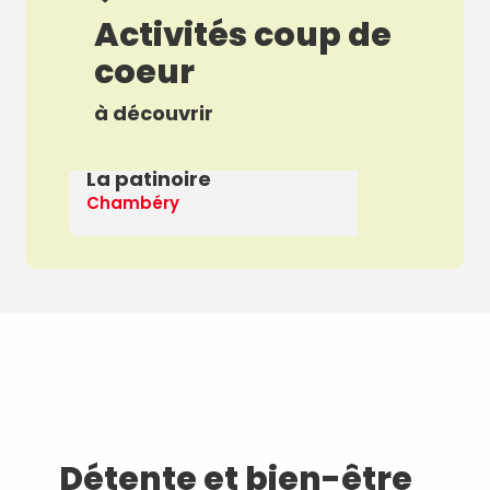
Activités coup de
coeur
à découvrir
La patinoire
E
Chambéry
La
Détente et bien-être