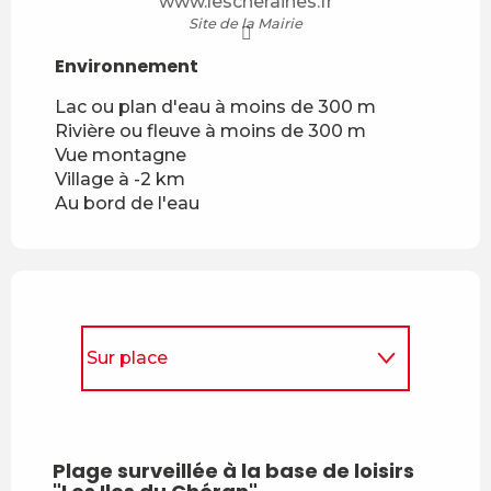
www.lescheraines.fr
Site de la Mairie
Environnement
Environnement
Lac ou plan d'eau à moins de 300 m
Rivière ou fleuve à moins de 300 m
Vue montagne
Village à -2 km
Au bord de l'eau
Sur place
Se trouve au départ de...
Plage surveillée à la base de loisirs
Terné
Se trouve sur le parcours de...