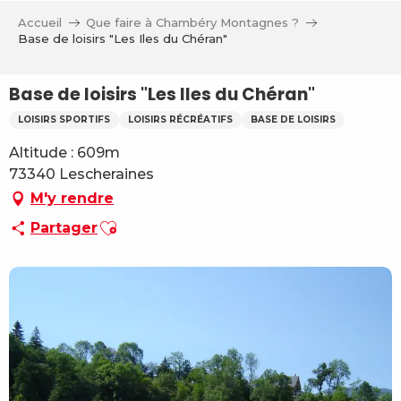
Aller
Accueil
Que faire à Chambéry Montagnes ?
au
Base de loisirs "Les Iles du Chéran"
contenu
principal
Base de loisirs "Les Iles du Chéran"
LOISIRS SPORTIFS
LOISIRS RÉCRÉATIFS
BASE DE LOISIRS
Altitude : 609m
73340 Lescheraines
M'y rendre
Ajouter aux favoris
Partager