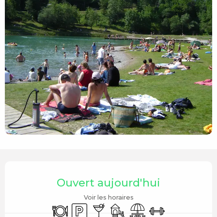
Ouverture et coordonnées
Ouvert aujourd'hui
Voir les horaires
Restaurant
Parking
Bar / Buvette
Jeux pour enfants / Espace 
Aire de pique nique
Salle de sport