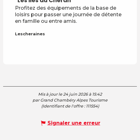
"Les Iles du Chéran"
Grand
Profitez des équipements de la base de
de loi
loisirs pour passer une journée de détente
struct
en famille ou entre amis.
group
mariag
Lescheraines
Lesche
Mis à jour le 24 juin 2026 à 15:42
par Grand Chambéry Alpes Tourisme
(Identifiant de l'offre :
111554
)
Signaler une erreur