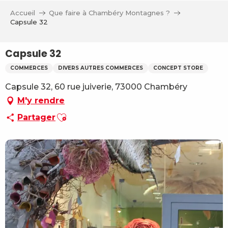
Aller
Accueil
Que faire à Chambéry Montagnes ?
au
Capsule 32
contenu
principal
Capsule 32
COMMERCES
DIVERS AUTRES COMMERCES
CONCEPT STORE
Capsule 32, 60 rue juiverie, 73000 Chambéry
M'y rendre
Ajouter aux favoris
Partager