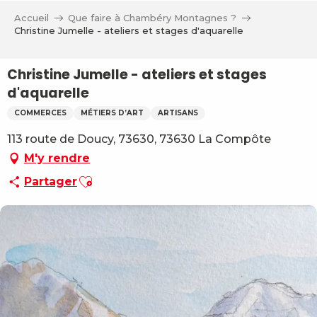
Aller
Accueil
Que faire à Chambéry Montagnes ?
au
Christine Jumelle - ateliers et stages d'aquarelle
contenu
principal
Christine Jumelle - ateliers et stages
d'aquarelle
COMMERCES
MÉTIERS D’ART
ARTISANS
113 route de Doucy, 73630, 73630 La Compôte
M'y rendre
Ajouter aux favoris
Partager