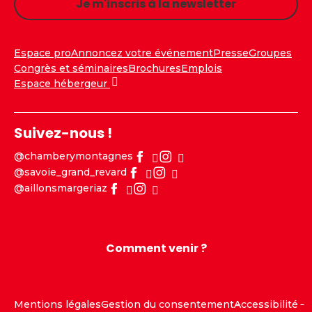
Je m'inscris à la newsletter
Espace pro
Annoncez votre événement
Presse
Groupes
Congrès et séminaires
Brochures
Emplois
Espace hébergeur
Suivez-nous !
@chamberymontagnes
@savoie_grand_revard
@aillonsmargeriaz
Comment venir ?
Mentions légales
Gestion du consentement
Accessibilité