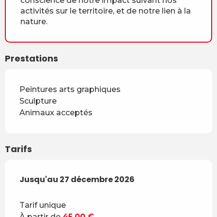
conscience de notre impact suivant nos
activités sur le territoire, et de notre lien à la
nature.
Prestations
Peintures arts graphiques
Sculpture
Animaux acceptés
Tarifs
Du
Jusqu'au
7 février 2026
27 décembre 2026
au
27 décembre 2026
Tarif unique
À partir de
45,00 €