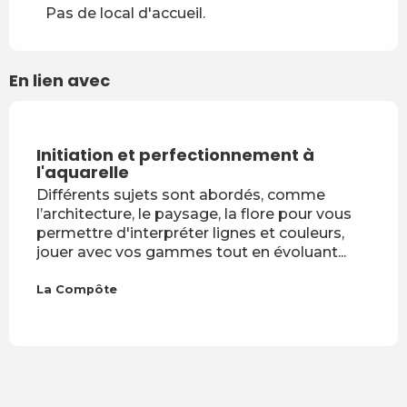
Pas de local d'accueil.
En lien avec
Initiation et perfectionnement à
Ran
l'aquarelle
Vene
Différents sujets sont abordés, comme
prog
l’architecture, le paysage, la flore pour vous
envi
permettre d'interpréter lignes et couleurs,
sero
jouer avec vos gammes tout en évoluant...
au cœ
La Compôte
École