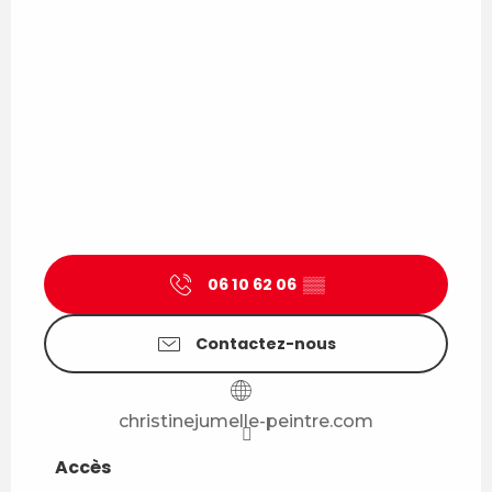
06 10 62 06
▒▒
Contactez-nous
christinejumelle-peintre.com
Accès
Accès