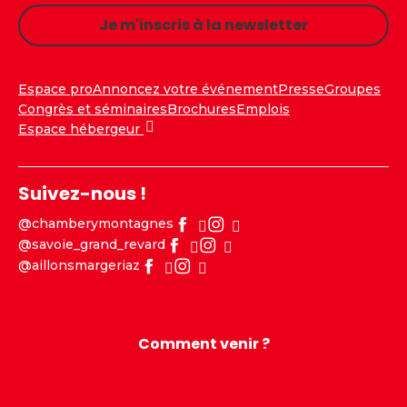
Je m'inscris à la newsletter
Espace pro
Annoncez votre événement
Presse
Groupes
Congrès et séminaires
Brochures
Emplois
Espace hébergeur
Suivez-nous !
@chamberymontagnes
@savoie_grand_revard
@aillonsmargeriaz
Comment venir ?