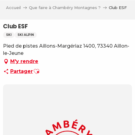
Aller
Accueil
Que faire à Chambéry Montagnes ?
Club ESF
au
contenu
principal
Club ESF
SKI
SKI ALPIN
Pied de pistes Aillons-Margériaz 1400, 73340 Aillon-
le-Jeune
M'y rendre
Ajouter aux favoris
Partager