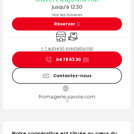
jusqu'à 12:30
Voir les horaires
Réserver
Boutique
Livraison
+ 1 autre(s) prestation(s)
04 79 63 30
▒▒
Contactez-nous
fromagerie-savoie.com
Description
Notre coopérative est située au cœur du 