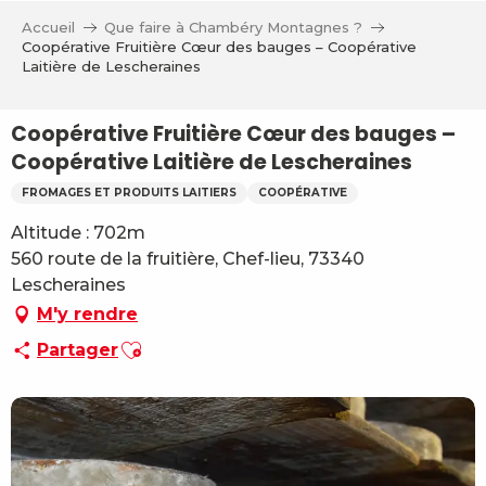
Aller
Accueil
Que faire à Chambéry Montagnes ?
au
Coopérative Fruitière Cœur des bauges – Coopérative
contenu
Laitière de Lescheraines
principal
Coopérative Fruitière Cœur des bauges –
Coopérative Laitière de Lescheraines
FROMAGES ET PRODUITS LAITIERS
COOPÉRATIVE
Altitude : 702m
560 route de la fruitière, Chef-lieu, 73340
Lescheraines
M'y rendre
Ajouter aux favoris
Partager