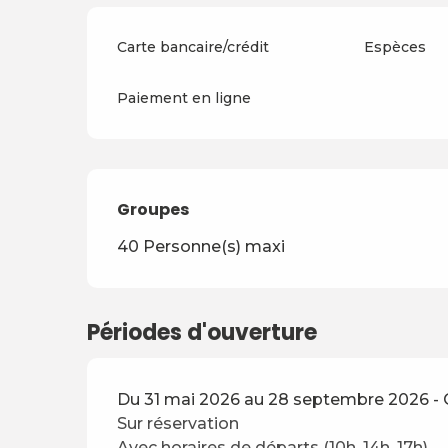
Carte bancaire/crédit
Espèces
Paiement en ligne
Groupes
Groupes
40 Personne(s) maxi
Périodes d'ouverture
Du 31 mai 2026 au 28 septembre 2026 - O
Sur réservation
Avec horaires de départs (10h, 14h, 17h).