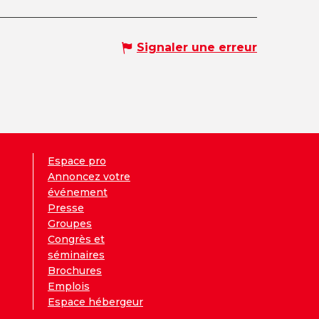
Signaler une erreur
Espace pro
Annoncez votre
événement
Presse
Groupes
Congrès et
séminaires
Brochures
Emplois
Espace hébergeur