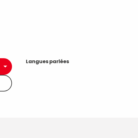
Langues parlées
Langues parlées