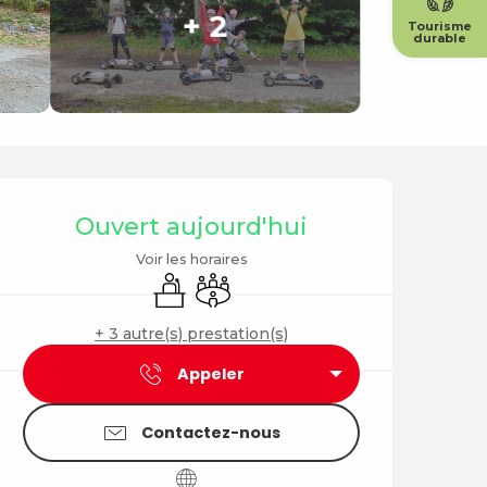
+ 2
Tourisme
durable
Ouverture et coordonné
Ouvert aujourd'hui
Voir les horaires
Séminaires
Salle de réunion
+ 3 autre(s) prestation(s)
Appeler
Contactez-nous