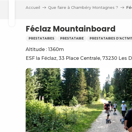
Aller
Accueil
Que faire à Chambéry Montagnes ?
Fé
au
Recherche
contenu
principal
Féclaz Mountainboard
PRESTATAIRES
PRESTATAIRE
PRESTATAIRES D'ACTIVI
Altitude : 1360m
ESF la Féclaz, 33 Place Centrale, 73230 Les 
ve