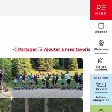
Voir les favoris
MENU
Agenda
Ajouter aux favoris
Partager
Ajouter à mes favoris
Webcams
Visites
guidées
STATIONS
Savoie
Grand
Revard
Aillons
Margériaz