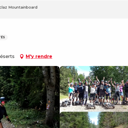
claz Mountainboard
TÉS
Déserts
M'y rendre