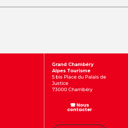
Grand Chambéry
Alpes Tourisme
5 bis Place du Palais de
Justice
73000 Chambéry
☎ Nous
contacter