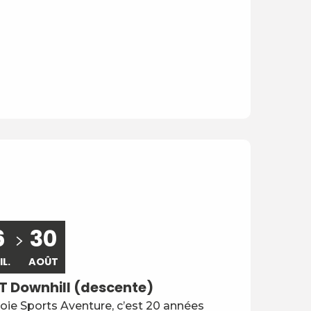
Réservable
6
30
IL.
AOÛT
T Downhill (descente)
oie Sports Aventure, c’est 20 années