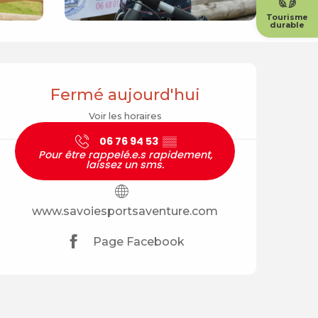
Tourisme
durable
Ouverture et coordonné
Fermé aujourd'hui
Voir les horaires
06 76 94 53
▒▒
Pour être rappelé.e.s rapidement,
laissez un sms.
www.savoiesportsaventure.com
Page Facebook