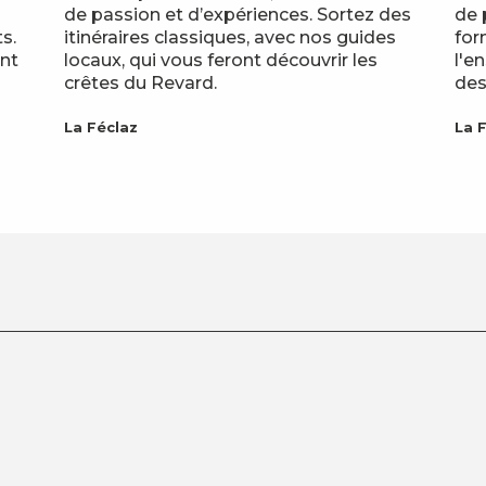
de passion et d’expériences. Sortez des
de 
s.
itinéraires classiques, avec nos guides
for
nt
locaux, qui vous feront découvrir les
l'e
crêtes du Revard.
des
La Féclaz
La 