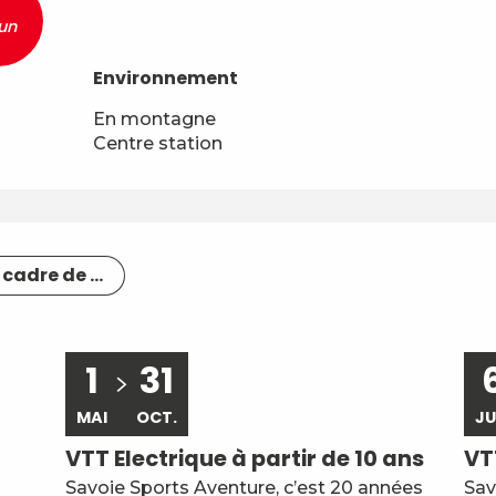
un
Environnement
Environnement
En montagne
Centre station
cadre de ...
ble
Réservable
1
31
MAI
OCT.
JU
VTT Electrique à partir de 10 ans
VT
Savoie Sports Aventure, c’est 20 années
Sav