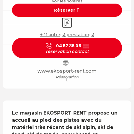
Voir les horaires
Réserver
Parking
+ 11 autre(s) prestation(s)
04 57 36 05
▒▒
réservation contact
www.ekosport-rent.com
Réservation
Description
Le magasin EKOSPORT-RENT propose un 
accueil au pied des pistes avec du 
matériel très récent de ski alpin, ski de 