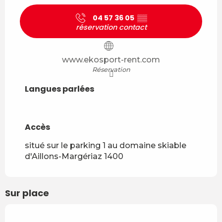
04 57 36 05
▒▒
réservation contact
www.ekosport-rent.com
Réservation
Langues parlées
Langues parlées
Accès
Accès
situé sur le parking 1 au domaine skiable
d'Aillons-Margériaz 1400
Sur place