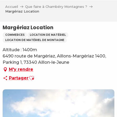
Aller
Accueil
Que faire à Chambéry Montagnes ?
au
Margériaz Location
contenu
principal
Margériaz Location
COMMERCES
LOCATION DE MATÉRIEL
LOCATION DE MATÉRIEL DE MONTAGNE
Altitude : 1400m
6490 route de Margériaz, Aillons-Margériaz 1400,
Parking 1, 73340 Aillon-le-Jeune
M'y rendre
Ajouter aux favoris
Partager