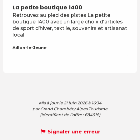
La petite boutique 1400
Mar
Retrouvez au pied des pistes La petite
Répu
boutique 1400 avec un large choix d'articles
chaq
de sport d’hiver, textile, souvenirs et artisanat
skia
local.
Marg
en...
Aillon-le-Jeune
Aillo
Mis à jour le 21 juin 2026 à 16:34
par Grand Chambéry Alpes Tourisme
(Identifiant de l'offre :
684918
)
Signaler une erreur