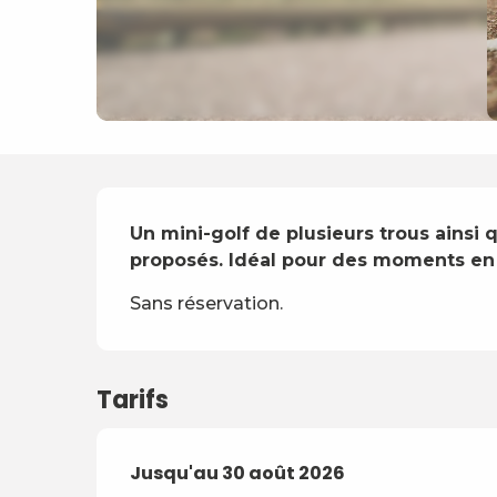
Description
Un mini-golf de plusieurs trous ainsi q
proposés. Idéal pour des moments en 
Sans réservation.
Tarifs
Du
Jusqu'au
15 juin 2026
30 août 2026
au
30 août 2026