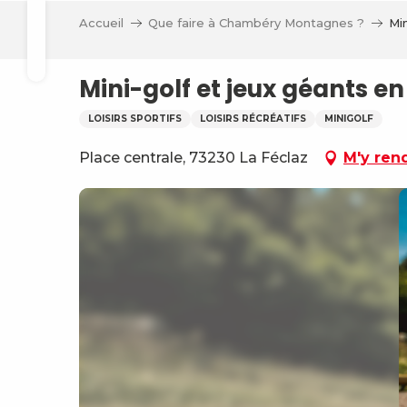
Aller
Accueil
Que faire à Chambéry Montagnes ?
Min
au
Recherche
contenu
principal
Mini-golf et jeux géants en
LOISIRS SPORTIFS
LOISIRS RÉCRÉATIFS
MINIGOLF
Place centrale, 73230 La Féclaz
M'y ren
ve