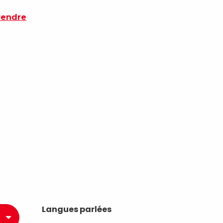
rendre
Langues parlées
Langues parlées