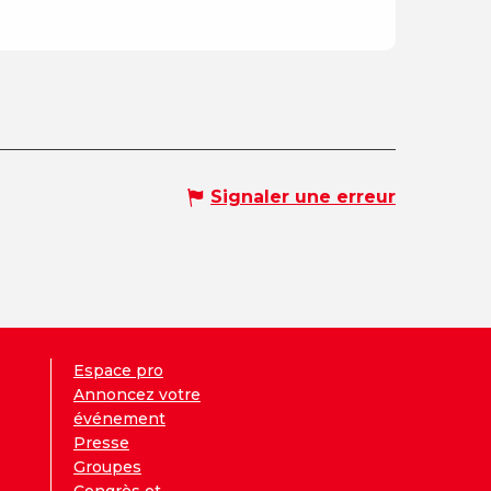
Signaler une erreur
Espace pro
Annoncez votre
événement
Presse
Groupes
Congrès et