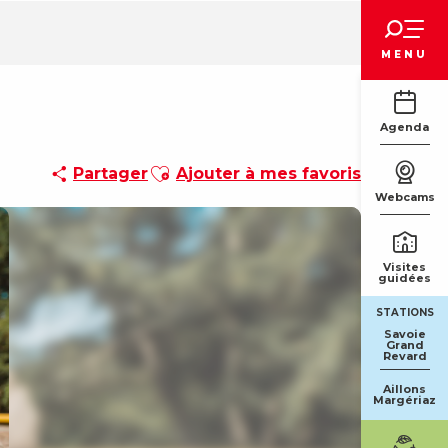
Voir les favoris
MENU
Agenda
Ajouter aux favoris
Partager
Ajouter à mes favoris
Webcams
Visites
guidées
STATIONS
Savoie
Grand
Revard
Aillons
Margériaz