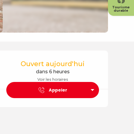
Tourisme
durable
Ouverture et coordonné
Ouvert aujourd'hui
dans 6 heures
Voir les horaires
Appeler