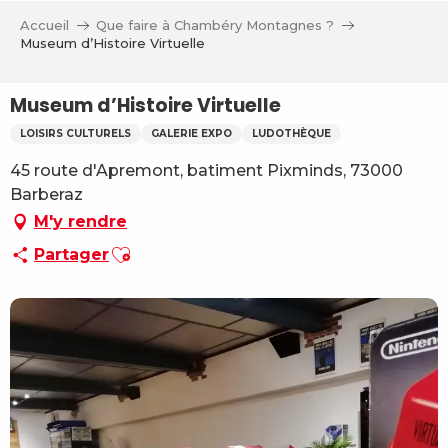
Aller
Accueil
Que faire à Chambéry Montagnes ?
au
Museum d’Histoire Virtuelle
contenu
principal
Museum d’Histoire Virtuelle
LOISIRS CULTURELS
GALERIE EXPO
LUDOTHÈQUE
45 route d'Apremont, batiment Pixminds, 73000
Barberaz
M'y rendre
Ajouter aux favoris
Partager