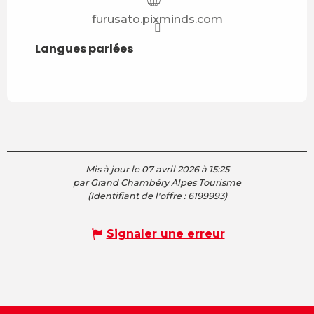
furusato.pixminds.com
Langues parlées
Langues parlées
Mis à jour le 07 avril 2026 à 15:25
par Grand Chambéry Alpes Tourisme
(Identifiant de l'offre :
6199993
)
Signaler une erreur