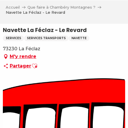
Aller
Accueil
Que faire à Chambéry Montagnes ?
au
Navette La Féclaz - Le Revard
contenu
principal
Navette La Féclaz - Le Revard
SERVICES
SERVICES TRANSPORTS
NAVETTE
73230 La Féclaz
M'y rendre
Ajouter aux favoris
Partager