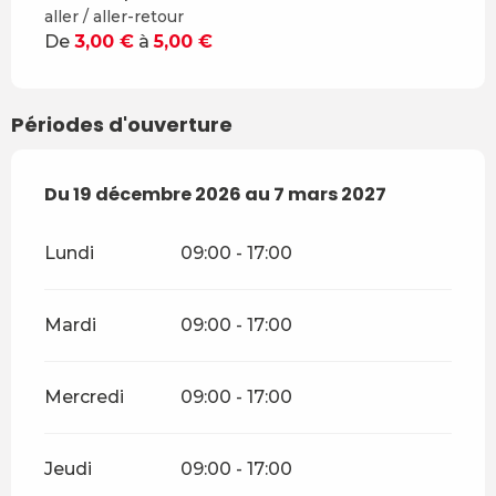
aller / aller-retour
De
3,00 €
à
5,00 €
Périodes d'ouverture
Du
Du
19 décembre 2026
19 décembre 2026
au
au
7 mars 2027
7 mars 2027
Lundi
09:00 - 17:00
Mardi
09:00 - 17:00
Mercredi
09:00 - 17:00
Jeudi
09:00 - 17:00