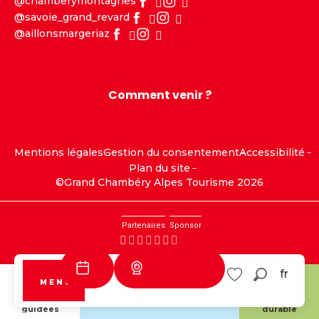
@chamberymontagnes
@savoie_grand_revard
@aillonsmargeriaz
Comment venir ?
Mentions légales
Gestion du consentement
Accessibilité
Plan du site
©Grand Chambéry Alpes Tourisme 2026
Partenaires
Sponsor
Webcams
fr
MENU
Recherc
Savoie Grand
Aillons
Voir les favoris
Revard
Margériaz
Visites
Tourisme
guidées
durable