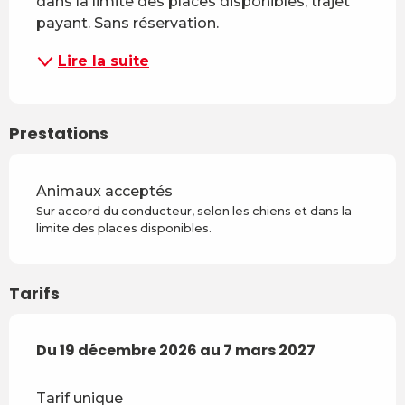
dans la limite des places disponibles, trajet 
payant. Sans réservation.
Lire la suite
Prestations
Animaux acceptés
Sur accord du conducteur, selon les chiens et dans la
limite des places disponibles.
Tarifs
Du
Du
19 décembre 2026
19 décembre 2026
au
au
7 mars 2027
7 mars 2027
Tarif unique