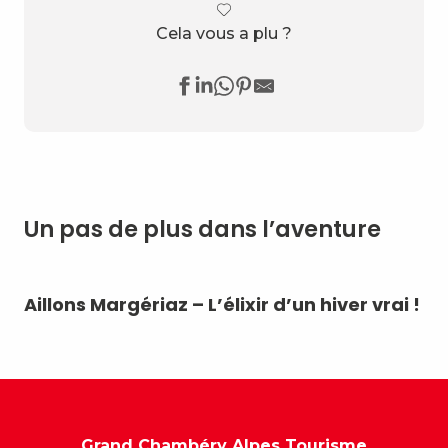
Cela vous a plu ?
Un pas de plus dans l’aventure
Aillons Margériaz – L’élixir d’un hiver vrai !
Dé
Grand Chambéry Alpes Tourisme