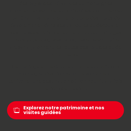
des paysages. Ici, vallées et montagnes
racontent ensemble leurs histoires. Commencez
par Chambéry, ancienne capitale des États de
Savoie, flânez dans ses traboules et découvrez
ses musées. Puis prenez de la hauteur : villages
de caractère, églises baroques et savoir-faire
artisanal jalonnent les routes des Bauges et de
Chartreuse.
Ce mariage entre culture urbaine et traditions
montagnardes donne toute son âme au
territoire : une destination où l’on nourrit à la fois
le corps et l’esprit.
Explorez notre patrimoine et nos
visites guidées