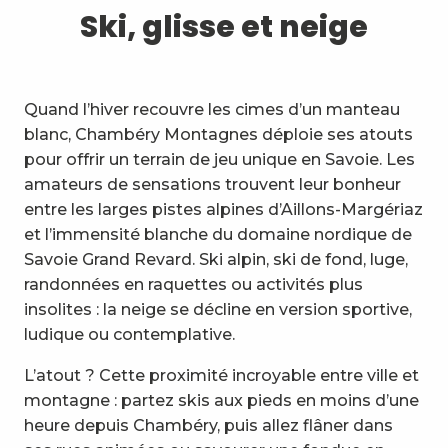
1
Ski, glisse et neige
Ski, glisse et neige
2
Sentiers et balades
3
Expérience Trail
Quand l’hiver recouvre les cimes d’un manteau
blanc, Chambéry Montagnes déploie ses atouts
4
Cyclisme
pour offrir un terrain de jeu unique en Savoie. Les
amateurs de sensations trouvent leur bonheur
5
VTT en Bauges
entre les larges pistes alpines d’Aillons-Margériaz
et l’immensité blanche du domaine nordique de
6
Autres activités de pleine
Savoie Grand Revard. Ski alpin, ski de fond, luge,
nature
randonnées en raquettes ou activités plus
7
insolites : la neige se décline en version sportive,
Visites, culture et patrimoine
ludique ou contemplative.
8
Vignobles
L’atout ? Cette proximité incroyable entre ville et
montagne : partez skis aux pieds en moins d’une
9
Activités indoor
heure depuis Chambéry, puis allez flâner dans