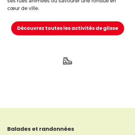
ses rues animées ou savourer une fondue en
10
Détente et bien-être
cœur de ville.
Découvrez toutes les activités de glisse
Sentiers panoramiques
et balades nature
Balades et randonnées