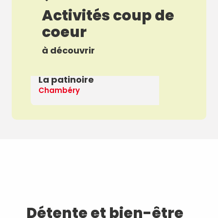
Activités coup de
coeur
à découvrir
La patinoire
E
Chambéry
La
Détente et bien-être