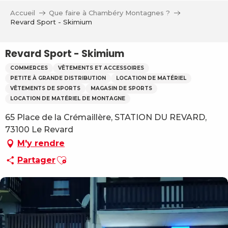
Aller
Accueil
Que faire à Chambéry Montagnes ?
au
Revard Sport - Skimium
contenu
principal
Revard Sport - Skimium
COMMERCES
VÊTEMENTS ET ACCESSOIRES
PETITE À GRANDE DISTRIBUTION
LOCATION DE MATÉRIEL
VÊTEMENTS DE SPORTS
MAGASIN DE SPORTS
LOCATION DE MATÉRIEL DE MONTAGNE
65 Place de la Crémaillère, STATION DU REVARD,
73100 Le Revard
M'y rendre
Ajouter aux favoris
Partager