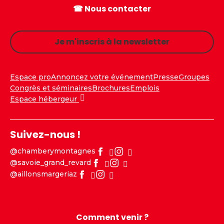
☎ Nous contacter
Je m'inscris à la newsletter
Espace pro
Annoncez votre événement
Presse
Groupes
Congrès et séminaires
Brochures
Emplois
Espace hébergeur
Suivez-nous !
@chamberymontagnes
@savoie_grand_revard
@aillonsmargeriaz
Comment venir ?