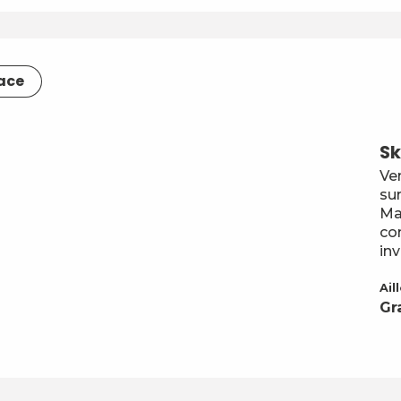
lace
Sk
Ven
sur
Ma
co
inv
Ail
Gr