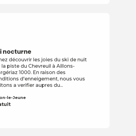
i nocturne
ez découvrir les joies du ski de nuit
 la piste du Chevreuil à Aillons-
rgériaz 1000. En raison des
nditions d'enneigement, nous vous
itons a verifier aupres du...
lon-le-Jeune
atuit