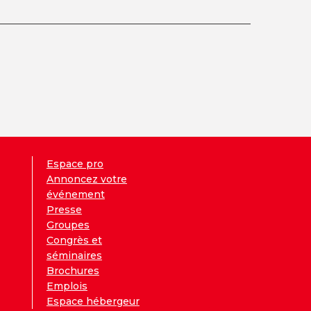
Espace pro
Annoncez votre
événement
Presse
Groupes
Congrès et
séminaires
Brochures
Emplois
Espace hébergeur