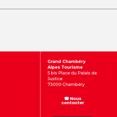
Grand Chambéry
Alpes Tourisme
5 bis Place du Palais de
Justice
73000 Chambéry
☎ Nous
contacter