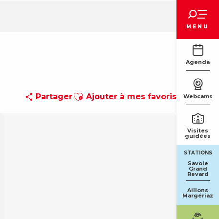
Voir les favoris
MENU
Agenda
Ajouter aux favoris
Partager
Ajouter à mes favoris
Webcams
Visites
guidées
STATIONS
Savoie
Grand
Revard
Aillons
Margériaz