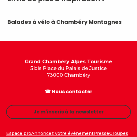
Balades à vélo à Chambéry Montagnes
To
C
Grand Chambéry Alpes Tourisme
5 bis Place du Palais de Justice
73000 Chambéry
☎ Nous contacter
Je m'inscris à la newsletter
Espace pro
Annoncez votre événement
Presse
Groupes