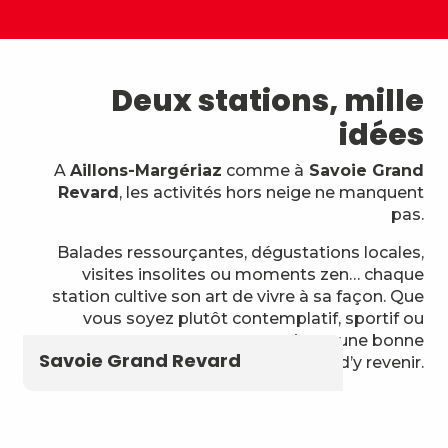
Deux stations, mille
idées
A
Aillons-Margériaz
comme à
Savoie Grand
Revard
, les activités hors neige ne manquent
pas.
Balades ressourçantes, dégustations locales,
visites insolites ou moments zen… chaque
station cultive son art de vivre à sa façon. Que
vous soyez plutôt contemplatif, sportif ou
gourmet, vous trouverez toujours une bonne
Aillons Margériaz
Savoie Grand Revard
raison d’y revenir.