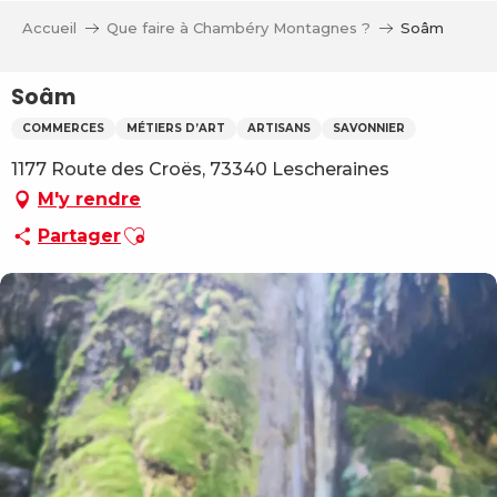
Aller
Accueil
Que faire à Chambéry Montagnes ?
Soâm
au
contenu
principal
Soâm
COMMERCES
MÉTIERS D’ART
ARTISANS
SAVONNIER
1177 Route des Croës, 73340 Lescheraines
M'y rendre
Ajouter aux favoris
Partager