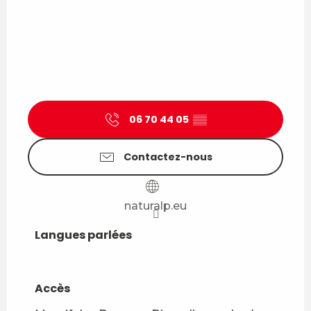
06 70 44 05
▒▒
Contactez-nous
naturalp.eu
Langues parlées
Langues parlées
Accès
Accès