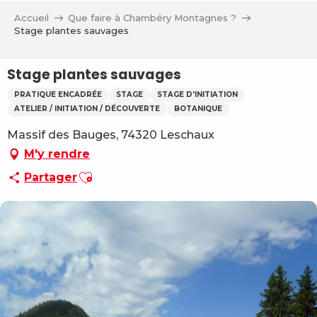
Aller
Accueil
Que faire à Chambéry Montagnes ?
au
Stage plantes sauvages
contenu
principal
Stage plantes sauvages
PRATIQUE ENCADRÉE
STAGE
STAGE D'INITIATION
ATELIER / INITIATION / DÉCOUVERTE
BOTANIQUE
Massif des Bauges, 74320 Leschaux
M'y rendre
Ajouter aux favoris
Partager