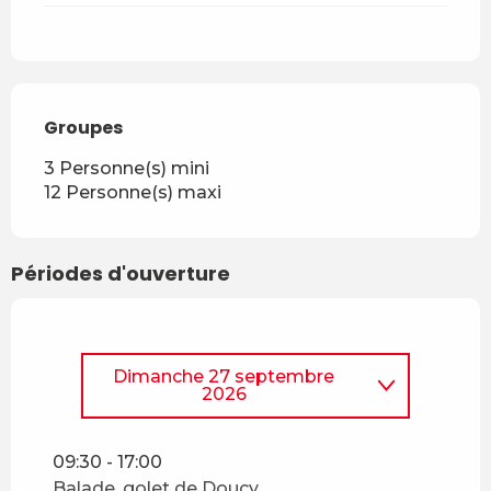
Groupes
Groupes
3 Personne(s) mini
12 Personne(s) maxi
Périodes d'ouverture
Dimanche 27 septembre
2026
Dimanche 26 avril 2026
09:30 - 17:00
Balade, golet de Doucy