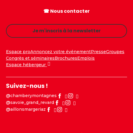
☎ Nous contacter
Je m'inscris à la newsletter
Espace pro
Annoncez votre événement
Presse
Groupes
Congrès et séminaires
Brochures
Emplois
Espace hébergeur
Suivez-nous !
@chamberymontagnes
@savoie_grand_revard
@aillonsmargeriaz