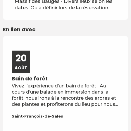
Massif des Bauges - Divers lieux selon les
dates. Ou à définir lors de la réservation.
En lien avec
20
1
AOÛT
OCT
Bain de forêt
Stag
Vivez l’expérience d’un bain de forêt ! Au
Un st
cours d’une balade en immersion dans la
mieux
forêt, nous irons à la rencontre des arbres et
leurs
des plantes et profiterons du lieu pour nous...
leurs
Saint-François-de-Sales
Lesc