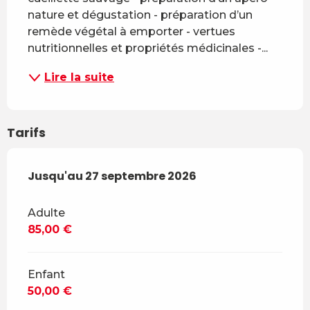
nature et dégustation - préparation d’un 
remède végétal à emporter - vertues 
nutritionnelles et propriétés médicinales -...
Lire la suite
Tarifs
Du
Jusqu'au
26 avril 2026
27 septembre 2026
au
27 septembre 2026
Adulte
85,00 €
Enfant
50,00 €