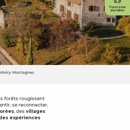
Tourisme
durable
ambéry Montagnes
s forêts rougissent
lentir, se reconnecter,
dorées
, des
villages
des expériences