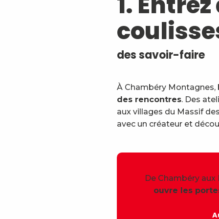
1. Entrez
coulisse
des savoir-faire
À Chambéry Montagnes,
des rencontres
. Des ate
aux villages du Massif d
avec un créateur et décou
De Chambéry aux B
ouvre les porte
A