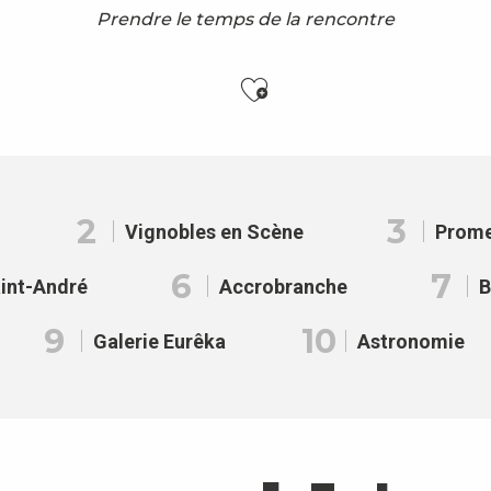
Prendre le temps de la rencontre
Ajouter aux f
2
3
Vignobles en Scène
Prome
6
7
int-André
Accrobranche
B
9
10
Galerie Eurêka
Astronomie