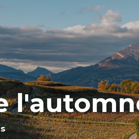
e l'automn
s