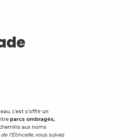
ade
, c’est s’offrir un
ntre
parcs ombragés,
t chemins aux noms
de l’Étincelle
, vous suivez