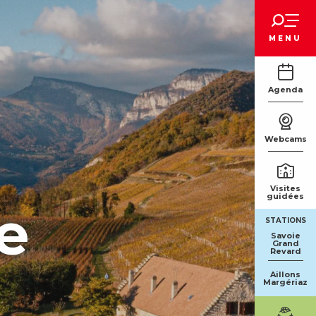
Voir les favoris
MENU
Agenda
Webcams
Visites
guidées
e
STATIONS
Savoie
Grand
Revard
Aillons
Margériaz