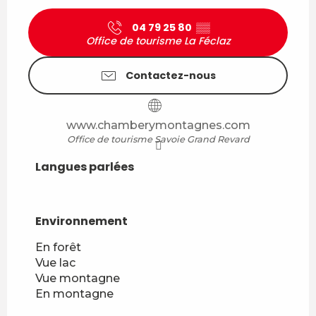
04 79 25 80
▒▒
Office de tourisme La Féclaz
Contactez-nous
www.chamberymontagnes.com
Office de tourisme Savoie Grand Revard
Langues parlées
Langues parlées
Environnement
Environnement
En forêt
Vue lac
Vue montagne
En montagne