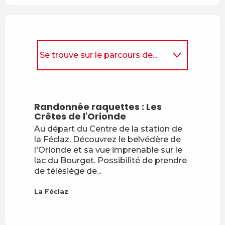
Se trouve sur le parcours de...
Est accessible/desservi(e)
par...
Randonnée raquettes : Les
Sur place
Crêtes de l'Orionde
Au départ du Centre de la station de
la Féclaz. Découvrez le belvédère de
l'Orionde et sa vue imprenable sur le
lac du Bourget. Possibilité de prendre
de télésiège de...
La Féclaz