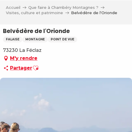
Aller
Accueil
Que faire à Chambéry Montagnes ?
au
Visites, culture et patrimoine
Belvédère de l'Orionde
contenu
principal
Belvédère de l'Orionde
FALAISE
MONTAGNE
POINT DE VUE
73230 La Féclaz
M'y rendre
Ajouter aux favoris
Partager