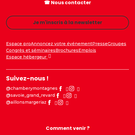
☎ Nous contacter
Je m'inscris à la newsletter
Espace pro
Annoncez votre événement
Presse
Groupes
Congrès et séminaires
Brochures
Emplois
Espace hébergeur
Suivez-nous !
@chamberymontagnes
@savoie_grand_revard
@aillonsmargeriaz
Comment venir ?