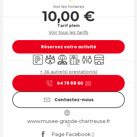
Voir les horaires
10,00 €
Tarif plein
Voir tous les tarifs
Réservez votre activité
Parking
Salle de réunion
Aire de pique nique
Ascenseur
Toilettes
Boutique
+ 36 autre(s) prestation(s)
04 76 88 60
▒▒
Contactez-nous
www.musee-grande-chartreuse.fr
Page Facebook