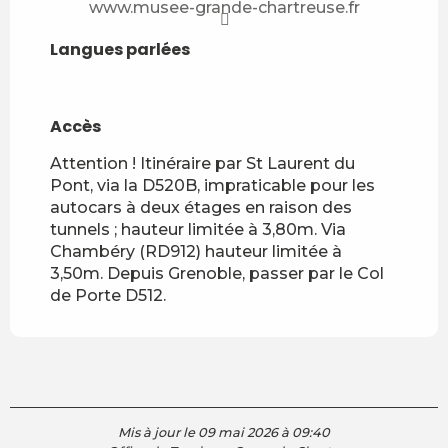
www.musee-grande-chartreuse.fr
Langues parlées
Langues parlées
Accès
Accès
Attention ! Itinéraire par St Laurent du
Pont, via la D520B, impraticable pour les
autocars à deux étages en raison des
tunnels ; hauteur limitée à 3,80m. Via
Chambéry (RD912) hauteur limitée à
3,50m. Depuis Grenoble, passer par le Col
de Porte D512.
Mis à jour le 09 mai 2026 à 09:40