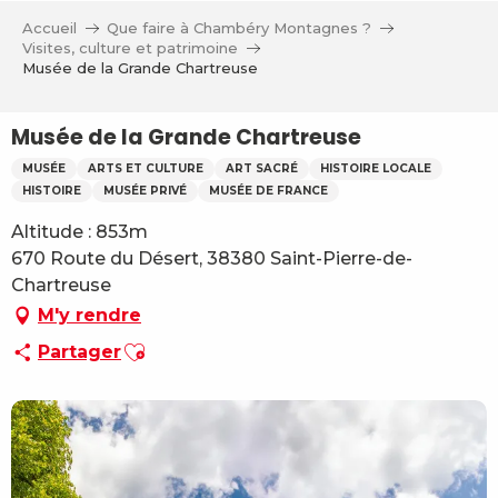
Aller
Accueil
Que faire à Chambéry Montagnes ?
au
Visites, culture et patrimoine
contenu
Musée de la Grande Chartreuse
principal
Musée de la Grande Chartreuse
MUSÉE
ARTS ET CULTURE
ART SACRÉ
HISTOIRE LOCALE
HISTOIRE
MUSÉE PRIVÉ
MUSÉE DE FRANCE
Altitude : 853m
670 Route du Désert, 38380 Saint-Pierre-de-
Chartreuse
M'y rendre
Ajouter aux favoris
Partager