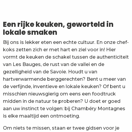
Le Baille à Berre
Ô Pervenches
Petite restauration à la ferme du Morbier
Een rijke keuken, geworteld in
Amédée
lokale smaken
Le Bistrot du Palais
Le Sapey
Bij ons is lekker eten een echte cultuur. En onze chef-
Restaurant De Adelaars
koks zetten zich er met hart en ziel voor in! Hier
Le Cosmo
vormt de keuken de schakel tussen de authenticiteit
La Crêperie du Repaire
van Les Bauges, de rust van de vallei en de
La Cantine de Candie
gezelligheid van de Savoie. Houdt u van
hartverwarmende berggerechten? Bent u meer van
de verfijnde, inventieve en lokale keuken? Of bent u
misschien nieuwsgierig om eens een foodtruck
midden in de natuur te proberen? U doet er goed
aan uw instinct te volgen: bij Chambéry Montagnes
is elke maaltijd een ontmoeting.
Om niets te missen, staan er twee gidsen voor je