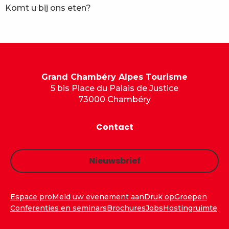
Komt u bij ons eten?
Grand Chambéry Alpes Tourisme
5 bis Place du Palais de Justice
73000 Chambéry
Contact
Nieuwsbrief
Espace pro
Meld uw evenement aan
Druk op
Groepen
Conferenties en seminars
Brochures
Jobs
Hostingruimte