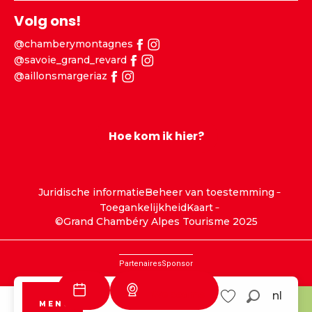
Volg ons!
@chamberymontagnes
@savoie_grand_revard
@aillonsmargeriaz
Hoe kom ik hier?
Juridische informatie
Beheer van toestemming
Toegankelijkheid
Kaart
©Grand Chambéry Alpes Tourisme 2025
Partenaires
Sponsor
Webcams
nl
MENU
Zoek op
Savoie Grand
Aillons