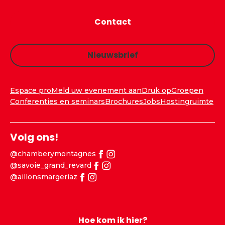
Contact
Nieuwsbrief
Espace pro
Meld uw evenement aan
Druk op
Groepen
Conferenties en seminars
Brochures
Jobs
Hostingruimte
Volg ons!
@chamberymontagnes
@savoie_grand_revard
@aillonsmargeriaz
Hoe kom ik hier?