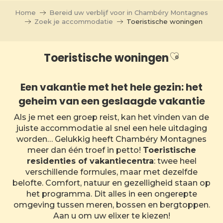
Aller
Home
Bereid uw verblijf voor in Chambéry Montagnes
au
Zoek je accommodatie
Toeristische woningen
contenu
principal
Ajouter a
Toeristische woningen
Een vakantie met het hele gezin: het
geheim van een geslaagde vakantie
Als je met een groep reist, kan het vinden van de
juiste accommodatie al snel een hele uitdaging
worden… Gelukkig heeft Chambéry Montagnes
meer dan één troef in petto!
Toeristische
residenties of vakantiecentra
: twee heel
verschillende formules, maar met dezelfde
belofte. Comfort, natuur en gezelligheid staan op
het programma. Dit alles in een ongerepte
omgeving tussen meren, bossen en bergtoppen.
Aan u om uw elixer te kiezen!