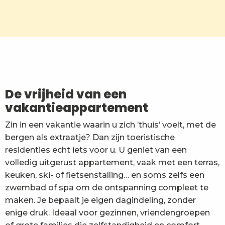
Résidence Vacancéole Les Balcons d'Aix**
Ternélia L'Eau Vive
La Ferme de la Mense
Centre de Vacances Les Nivéoles
Madame Vacances - Résidence Les Chalets du Berge
De vrijheid van een
vakantieappartement
Zin in een vakantie waarin u zich ’thuis’ voelt, met de
bergen als extraatje? Dan zijn toeristische
residenties echt iets voor u. U geniet van een
volledig uitgerust appartement, vaak met een terras,
keuken, ski- of fietsenstalling… en soms zelfs een
zwembad of spa om de ontspanning compleet te
maken. Je bepaalt je eigen dagindeling, zonder
enige druk. Ideaal voor gezinnen, vriendengroepen