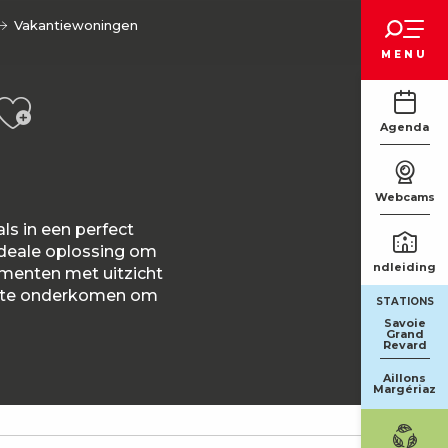
Voir les favoris
Vakantiewoningen
MENU
Ajouter aux favori
Agenda
Webcams
ls in een perfect
ideale oplossing om
Rondleidinge
ementen met uitzicht
fecte onderkomen om
STATIONS
Savoie
Grand
Revard
Aillons
Margériaz