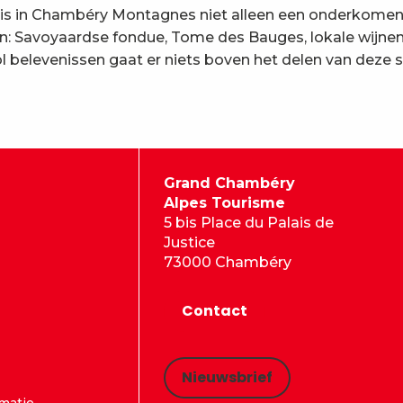
s in Chambéry Montagnes niet alleen een onderkomen i
en: Savoyaardse fondue, Tome des Bauges, lokale wijne
ol belevenissen gaat er niets boven het delen van deze
Grand Chambéry
Alpes Tourisme
5 bis Place du Palais de
Justice
73000 Chambéry
Contact
Nieuwsbrief
rmatie