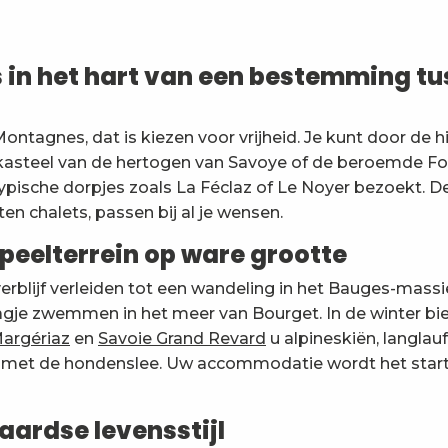
n het hart van een bestemming tu
ontagnes, dat is kiezen voor vrijheid. Je kunt door de h
kasteel van de hertogen van Savoye of de beroemde Fo
ceCityGites
ypische dorpjes zoals La Féclaz of Le Noyer bezoekt. De
en chalets, passen bij al je wensen.
peelterrein op ware grootte
verblijf verleiden tot een wandeling in het Bauges-massi
gje zwemmen in het meer van Bourget. In de winter bie
Margériaz
en
Savoie Grand Revard
u alpineskiën, langlau
en met de hondenslee. Uw accommodatie wordt het start
aardse levensstijl