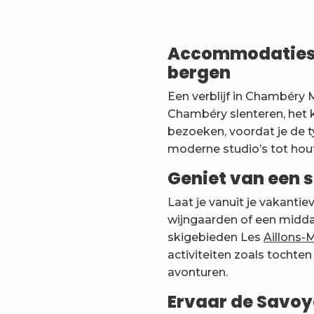
La source du Plainpalais - Belledonne
Brancourt / Tionck
Le Rossane N°70 - Mme Levasseur
Accommodaties i
Le Colombier N°36 - M. et Mme Courteboeuf
bergen
Le Pareïs
Le Fully n°83
Een verblijf in Chambéry M
Gite La Bataillarde 1
Chambéry slenteren, het 
Studio Les Thermes - Challes les Eaux Centrum - Vin
Les Cerfs N°11 - Mme Bouvier
bezoeken, voordat je de t
Chalet BIOP
moderne studio’s tot hout
Geniet van een s
Laat je vanuit je vakantie
wijngaarden of een midda
skigebieden Les
Aillons-
activiteiten zoals tocht
avonturen.
Ervaar de Savoy