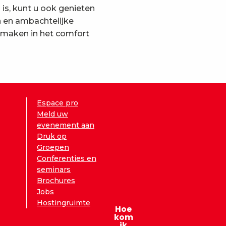
s, kunt u ook genieten
n en ambachtelijke
 smaken in het comfort
Espace pro
Meld uw
evenement aan
Druk op
Groepen
Conferenties en
seminars
Brochures
Jobs
Hostingruimte
Hoe
kom
ik