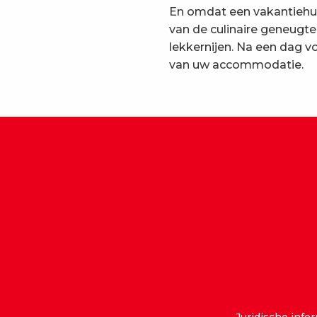
En omdat een vakantiehui
van de culinaire geneugt
lekkernijen. Na een dag v
van uw accommodatie.
Juridische info