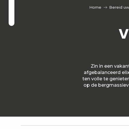
Aller
n
Home
Bereid uw
au
Zoek op
contenu
principal
V
ieve
Zin in een vakan
afgebalanceerd eli
ten volle te geniet
op de bergmassieve
Le Margériaz n°10 - Mme Peron
Le Seitoz - M. et Mme Valentin