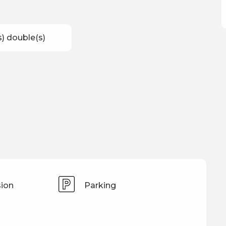
(s) double(s)
sion
Parking