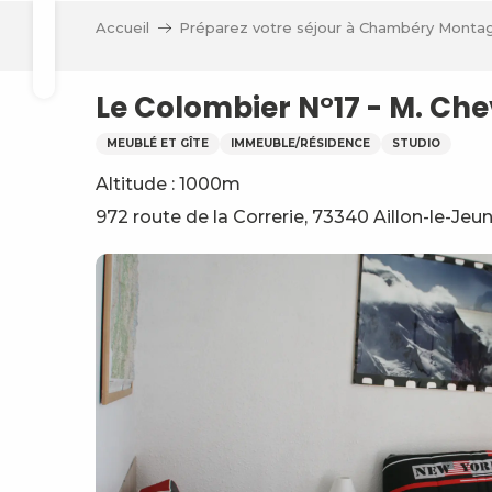
Aller
Accueil
Préparez votre séjour à Chambéry Monta
au
Recherche
contenu
principal
Le Colombier N°17 - M. Che
MEUBLÉ ET GÎTE
IMMEUBLE/RÉSIDENCE
STUDIO
Altitude : 1000m
972 route de la Correrie, 73340 Aillon-le-Jeu
ve