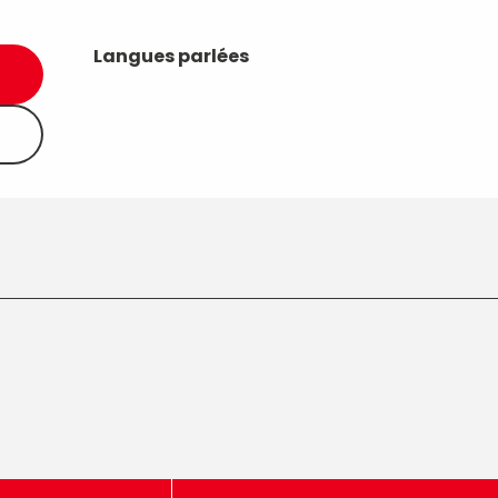
Langues parlées
Langues parlées