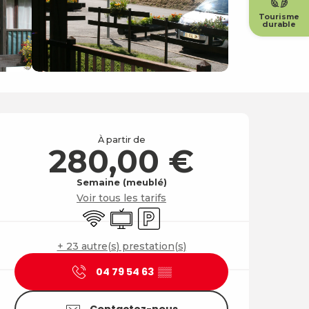
Tourisme
durable
Ouverture et coordonné
À partir de
280,00 €
Semaine (meublé)
Voir tous les tarifs
WiFi
Télévision
Parking
+ 23 autre(s) prestation(s)
04 79 54 63
▒▒
Contactez-nous