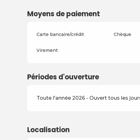
Du
3 juillet 2027
au
28 août 2027
Moyens de paiement
Du
29 août 2027
au
17 décembre 2027
Carte bancaire/crédit
Chèque
Virement
Périodes d'ouverture
Toute l'année 2026 - Ouvert tous les jour
Localisation