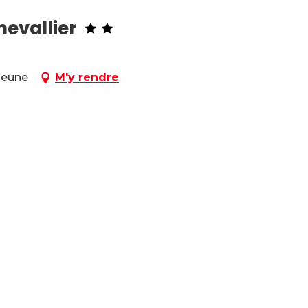
hevallier
-Jeune
M'y rendre