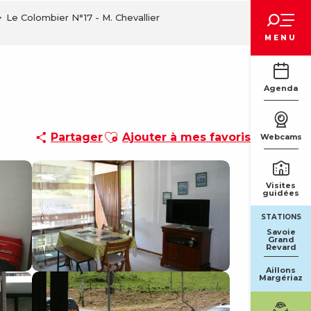
Voir les favoris
Le Colombier N°17 - M. Chevallier
MENU
Agenda
Ajouter aux favoris
Partager
Ajouter à mes favoris
Webcams
Visites
guidées
STATIONS
Savoie
Grand
Revard
Aillons
Margériaz