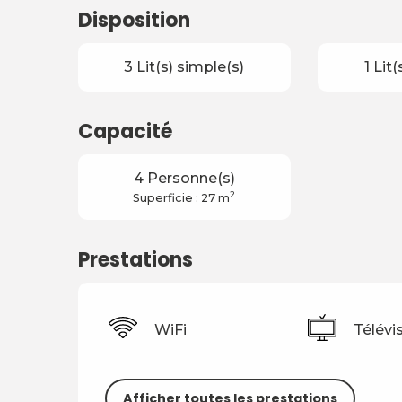
Disposition
3 Lit(s) simple(s)
1 Lit
Capacité
4 Personne(s)
2
Superficie : 27 m
Prestations
WiFi
Télévi
Afficher toutes les prestations