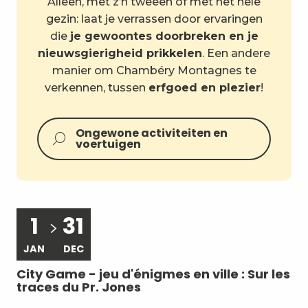
Alleen, met z’n tweeën of met het hele
gezin: laat je verrassen door ervaringen
die
je gewoontes doorbreken en je
nieuwsgierigheid prikkelen
. Een andere
manier om Chambéry Montagnes te
verkennen, tussen
erfgoed en plezier
!
Ongewone activiteiten en
voertuigen
1
31
JAN
DEC
J
City Game - jeu d'énigmes en ville : Sur les
Vi
traces du Pr. Jones