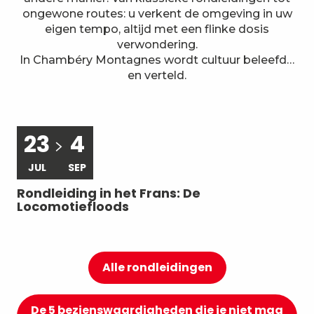
7
Lokale expertise
ongewone routes: u verkent de omgeving in uw
eigen tempo, altijd met een flinke dosis
verwondering.
In Chambéry Montagnes wordt cultuur beleefd…
en verteld.
23
4
JUL
SEP
Rondleiding in het Frans: De
Ro
Locomotiefloods
Ch
Alle rondleidingen
De 5 bezienswaardigheden die je niet mag