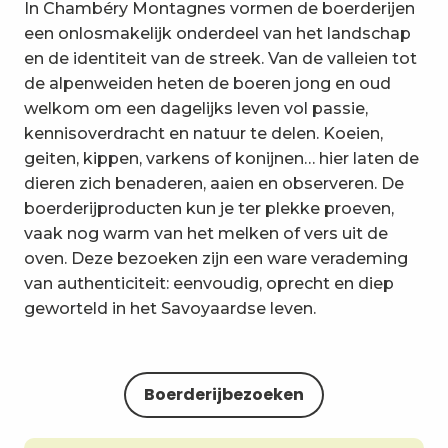
In Chambéry Montagnes vormen de boerderijen
een onlosmakelijk onderdeel van het landschap
en de identiteit van de streek. Van de valleien tot
de alpenweiden heten de boeren jong en oud
welkom om een dagelijks leven vol passie,
kennisoverdracht en natuur te delen. Koeien,
geiten, kippen, varkens of konijnen… hier laten de
dieren zich benaderen, aaien en observeren. De
boerderijproducten kun je ter plekke proeven,
vaak nog warm van het melken of vers uit de
oven. Deze bezoeken zijn een ware verademing
van authenticiteit: eenvoudig, oprecht en diep
geworteld in het Savoyaardse leven.
Boerderijbezoeken
8
26
1
JUL
AUG
JA