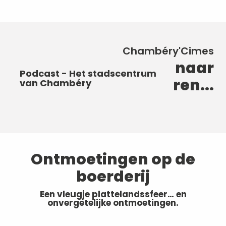
Chambéry'Cimes
Ontdekkingen om naar
Podcast - Het kasteel van de
Podcast - Het stadscentrum
te luisteren...
Podcast - De Olifantenfontein
hertogen van Savoye
Podcast - De schuilkelders
van Chambéry
Ontmoetingen op de
boerderij
Een vleugje plattelandssfeer… en
onvergetelijke ontmoetingen.