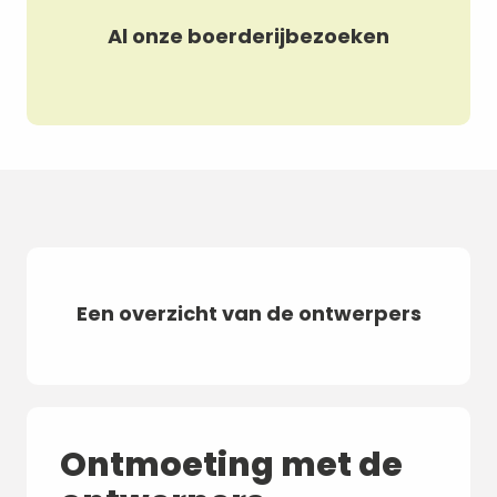
Al onze boerderijbezoeken
Visite d'une chèvrerie : O²
Visi
Briquettes
chi
Een overzicht van de ontwerpers
Ontmoeting met de