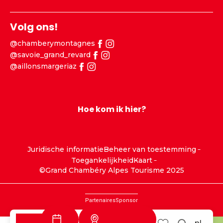
Volg ons!
@chamberymontagnes
@savoie_grand_revard
@aillonsmargeriaz
Hoe kom ik hier?
Juridische informatie
Beheer van toestemming
Toegankelijkheid
Kaart
©Grand Chambéry Alpes Tourisme 2025
Partenaires
Sponsor
Webcams