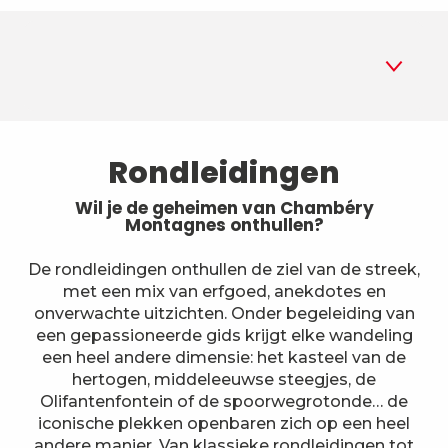
1
Rondleidingen
Rondleidingen
2
Musea
Wil je de geheimen van Chambéry
Montagnes onthullen?
3
Parken en tuinen
De rondleidingen onthullen de ziel van de streek,
met een mix van erfgoed, anekdotes en
4
Historische locaties en
onverwachte uitzichten. Onder begeleiding van
monumenten
een gepassioneerde gids krijgt elke wandeling
5
Op een andere manier
een heel andere dimensie: het kasteel van de
bezoeken
hertogen, middeleeuwse steegjes, de
Olifantenfontein of de spoorwegrotonde… de
6
Boerderijen
iconische plekken openbaren zich op een heel
andere manier. Van klassieke rondleidingen tot