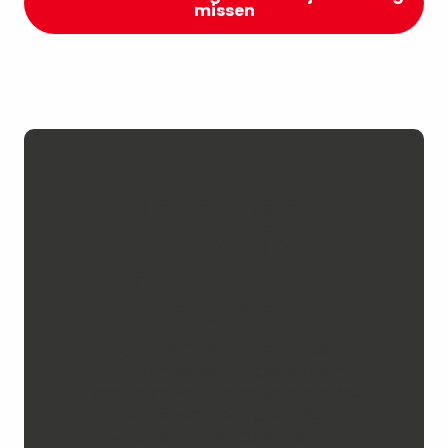
missen
Levendige,
toegankelijke en
inspirerende
musea
Bij „ Chambéry Montagnes “
hebben we een uitgesproken
voorliefde voor kennisoverdracht
en verwondering. Kunst,
wetenschap, erfgoed, natuur,