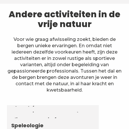
Andere activiteiten in de
vrije natuur
Voor wie graag afwisseling zoekt, bieden de
bergen unieke ervaringen. En omdat niet
iedereen dezelfde voorkeuren heeft, zijn deze
activiteiten er in zowel rustige als sportieve
varianten, altijd onder begeleiding van
gepassioneerde professionals. Tussen het dal en
de bergen brengen deze avonturen je weer in
contact met de natuur, in al haar kracht en
kwetsbaarheid.
Astronomie & Sterrenhemel
Luchtvaartactiviteiten
Zomerbiatlon en skirollen in
Chambéry Montagnes
Canyoning en aquarando
Klimmen en via ferrata
Speleologie