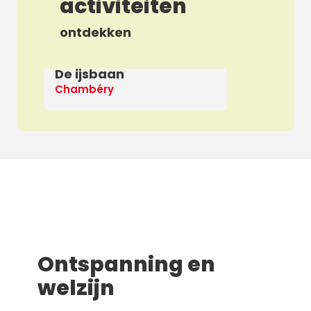
activiteiten
ontdekken
De ijsbaan
Ap
Chambéry
De
Ontspanning en
welzijn