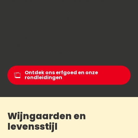
de hoogte in: karakteristieke dorpjes, barokke
kerken en ambachtelijk vakmanschap sieren de
wegen van Les Bauges en de Chartreuse.
Deze combinatie van stedelijke cultuur en
bergtradities geeft de streek haar ziel: een
bestemming waar zowel lichaam als geest tot
rust komen.
Ontdek ons erfgoed en onze
rondleidingen
Wijngaarden en
levensstijl