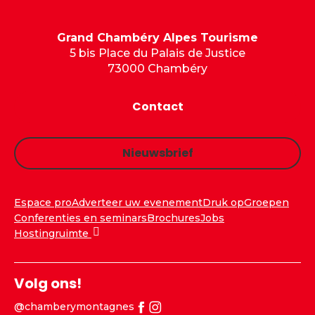
Grand Chambéry Alpes Tourisme
5 bis Place du Palais de Justice
73000 Chambéry
Contact
Nieuwsbrief
Espace pro
Adverteer uw evenement
Druk op
Groepen
Conferenties en seminars
Brochures
Jobs
Hostingruimte
Volg ons!
@chamberymontagnes