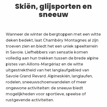
1
Skiën, glijsporten en sneeuw
Skiën, glijsporten en
sneeuw
2
Wandelpaden en wandelingen
3
Trail-ervaring
Wanneer de winter de bergtoppen met een witte
4
Wielrennen
deken bedekt, laat Chambéry Montagnes al zijn
troeven zien en biedt het een uniek speelterrein
5
Mountainbiken in de Bauges
in Savoie. Liefhebbers van sensatie komen
volledig aan hun trekken tussen de brede alpine
6
Andere activiteiten in de vrije
pistes van Aillons-Margériaz en de witte
natuur
uitgestrektheid van het langlaufgebied van
7
Bezienswaardigheden, cultuur
Savoie Grand Revard. Alpineskiën, langlaufen,
en erfgoed
rodelen, sneeuwschoenwandelen of meer
8
ongewone activiteiten: de sneeuw biedt
Wijngaarden
mogelijkheden voor sportieve, speelse of
9
rustgevende activiteiten.
Indooractiviteiten