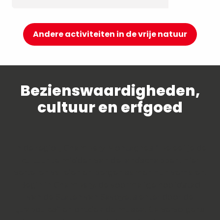
Andere activiteiten in de vrije natuur
Bezienswaardigheden,
cultuur en erfgoed
In de regio „ Chambéry Montagnes “ beleef je de
cultuur te midden van de landschappen. Hier
vertellen valleien en bergen samen hun verhalen.
Begin in Chambéry, de voormalige hoofdstad
van de Staten van Savoye, slenter door de
„traboules“ en ontdek de musea. Ga vervolgens